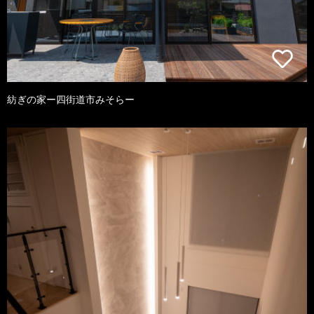
紡ぎの家ー四街道市みそらー