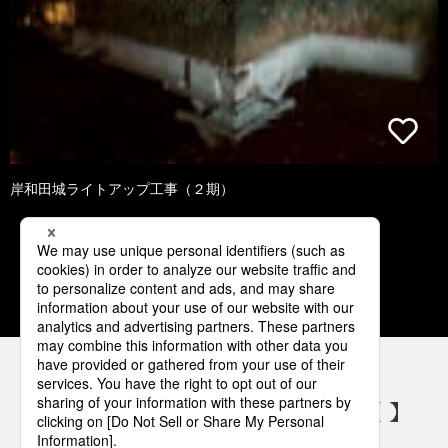
岸和田城ライトアップ工事（２期）
1
2
3
4
5
パナソニックの電気設備 SNSアカウント