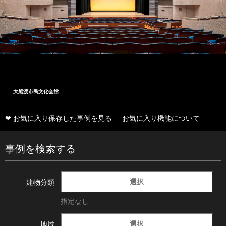
大船渡市民文化会館
❤ お気に入り保存した事例を見る
お気に入り機能について
事例を検索する
選択
建物分類
指定なし
選択
地域