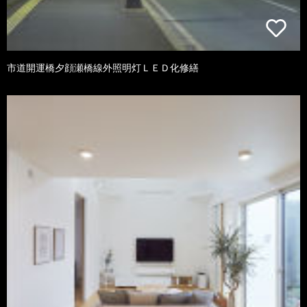
市道開運橋夕顔瀬橋線外照明灯ＬＥＤ化修繕