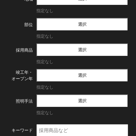
指定なし
選択
部位
指定なし
選択
採用商品
指定なし
竣工年・
選択
オープン年
指定なし
選択
照明手法
指定なし
キーワード