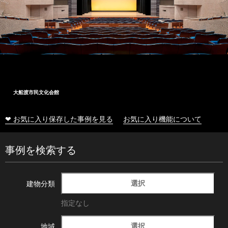
大船渡市民文化会館
❤ お気に入り保存した事例を見る
お気に入り機能について
事例を検索する
選択
建物分類
指定なし
選択
地域