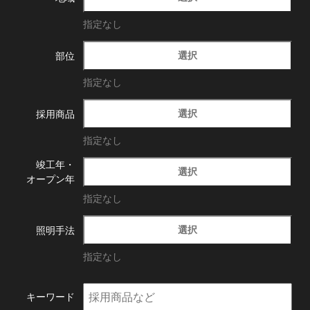
指定なし
選択
部位
指定なし
選択
採用商品
指定なし
竣工年・
選択
オープン年
指定なし
選択
照明手法
指定なし
キーワード