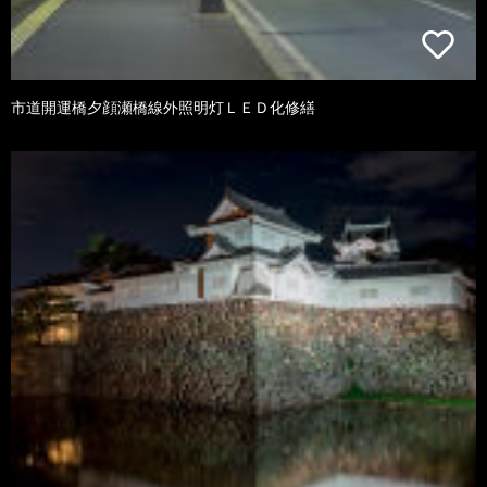
市道開運橋夕顔瀬橋線外照明灯ＬＥＤ化修繕