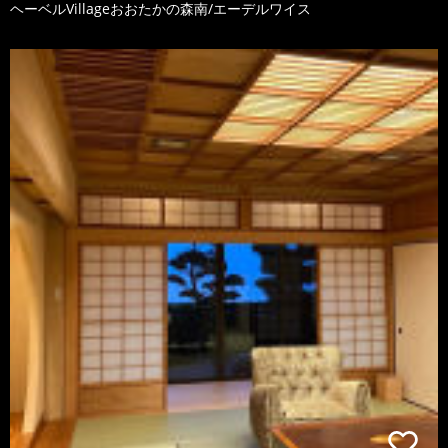
ヘーベルVillageおおたかの森南/エーデルワイス