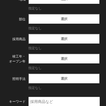
指定なし
選択
部位
指定なし
選択
採用商品
指定なし
竣工年・
選択
オープン年
指定なし
選択
照明手法
指定なし
キーワード