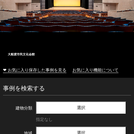
大船渡市民文化会館
❤ お気に入り保存した事例を見る
お気に入り機能について
事例を検索する
選択
建物分類
指定なし
選択
地域