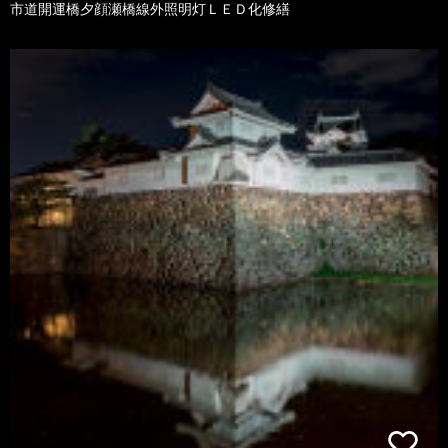
市道開運橋夕顔瀬橋線外照明灯ＬＥＤ化修繕