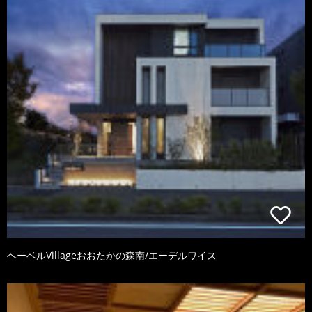
ヘーベルVillageおおたかの森南/エーデルワイス