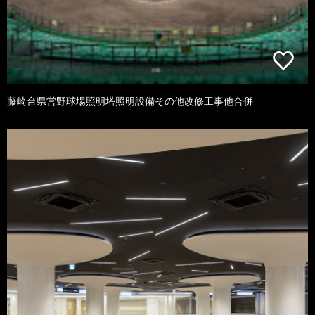
藤崎台県営野球場照明塔照明設備その他改修工事他合併