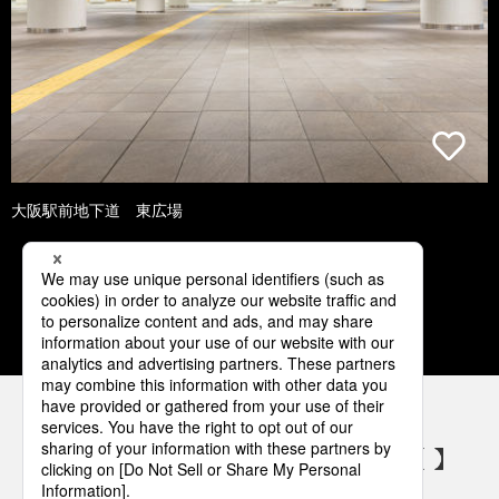
大阪駅前地下道 東広場
1
2
3
4
5
パナソニックの電気設備 SNSアカウント