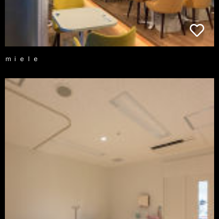
ｍｉｅｌｅ