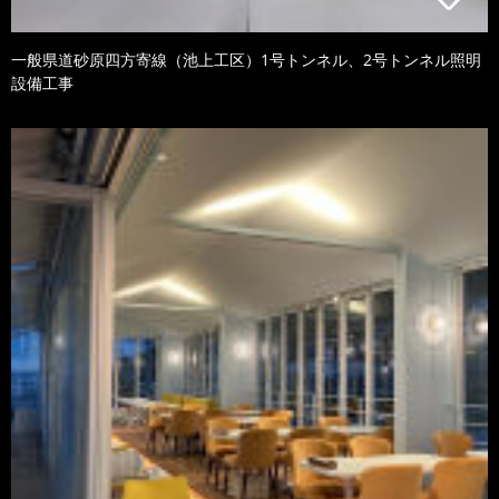
一般県道砂原四方寄線（池上工区）1号トンネル、2号トンネル照明
設備工事