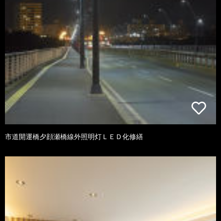
市道開運橋夕顔瀬橋線外照明灯ＬＥＤ化修繕