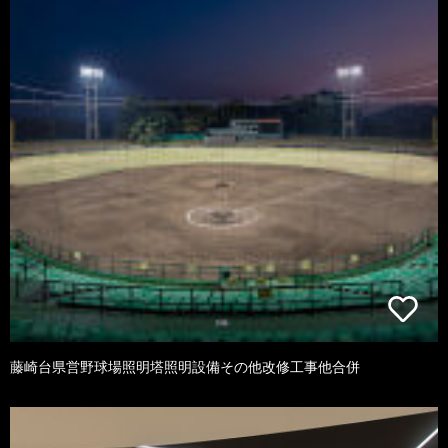
藤崎台県営野球場照明塔照明設備その他改修工事他合併