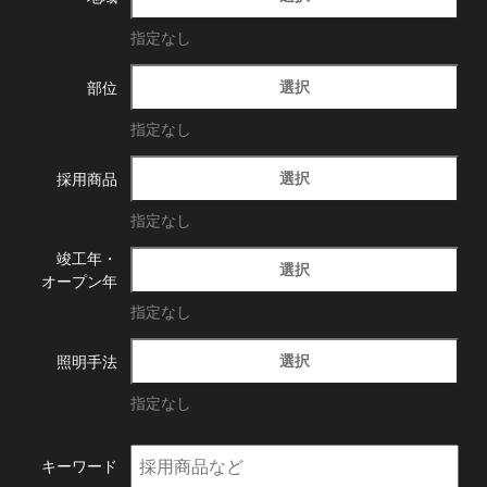
指定なし
選択
部位
指定なし
選択
採用商品
指定なし
竣工年・
選択
オープン年
指定なし
選択
照明手法
指定なし
キーワード