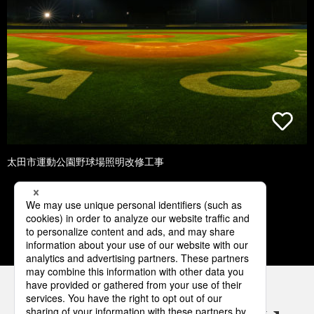
太田市運動公園野球場照明改修工事
1
2
3
4
5
パナソニックの電気設備 SNSアカウント