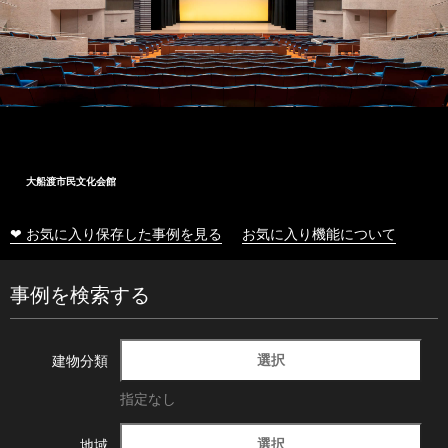
大船渡市民文化会館
❤ お気に入り保存した事例を見る
お気に入り機能について
事例を検索する
選択
建物分類
指定なし
選択
地域