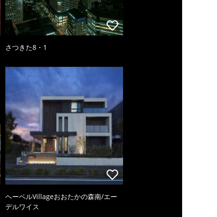
さつきた8・1
ヘーベルVillageおおたかの森南/エー
デルワイス