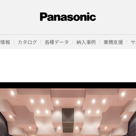
品情報
カタログ
各種データ
納入事例
業務支援
サ