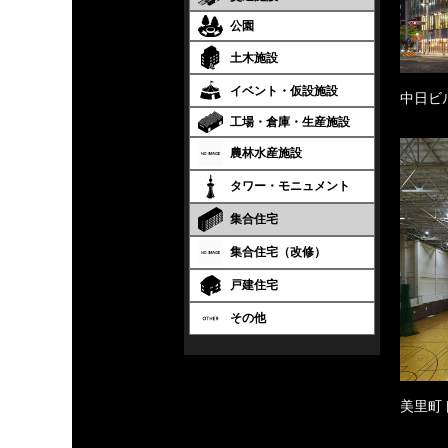
公園
土木施設
イベント・仮設施設
中日ビ
工場・倉庫・生産施設
農林水産施設
タワー・モニュメント
集合住宅
集合住宅（改修）
戸建住宅
その他
美里町