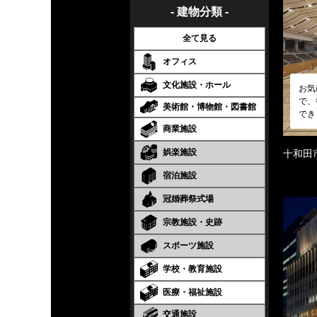
- 建物分類 -
全て見る
オフィス
文化施設・ホール
お気
で、
美術館・博物館・図書館
でき
商業施設
娯楽施設
十和田
宿泊施設
冠婚葬祭式場
宗教施設・史跡
スポーツ施設
学校・教育施設
医療・福祉施設
交通施設