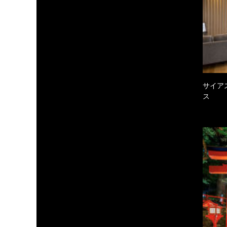
サイア
ス