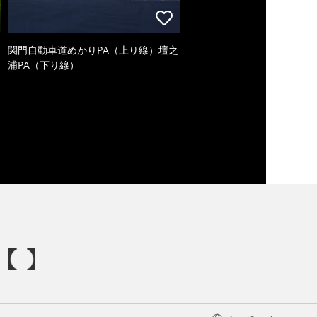
関門自動車道めかりPA（上り線）壇之
浦PA（下り線）