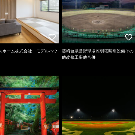
スホーム株式会社 モデルハウ
藤崎台県営野球場照明塔照明設備その
他改修工事他合併