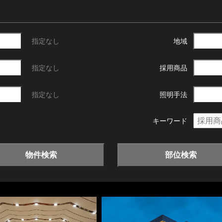
指定なし
地域
指定なし
採用商品
指定なし
照明手法
キーワード
物件検索
部位検索