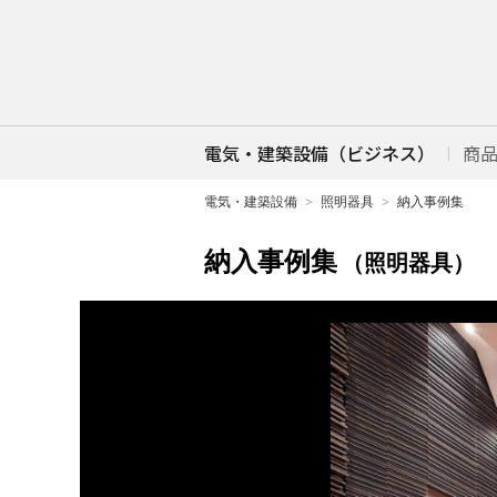
電気・建築設備（ビジネス）
商
電気・建築設備
照明器具
納入事例集
納入事例集
（照明器具）