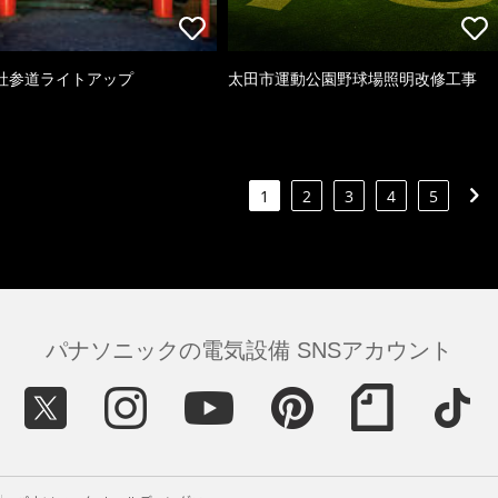
社参道ライトアップ
太田市運動公園野球場照明改修工事
1
2
3
4
5
パナソニックの電気設備 SNSアカウント