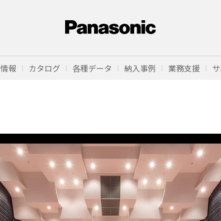
品情報
カタログ
各種データ
納入事例
業務支援
サ