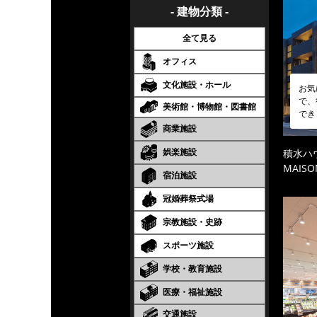
- 建物分類 -
全て見る
オフィス
文化施設・ホール
お気
で、
美術館・博物館・図書館
でき
商業施設
娯楽施設
積水ハ
MAISO
宿泊施設
冠婚葬祭式場
宗教施設・史跡
スポーツ施設
学校・教育施設
医療・福祉施設
交通施設