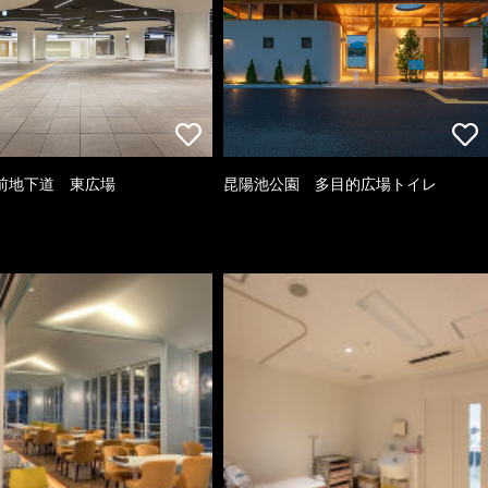
前地下道 東広場
昆陽池公園 多目的広場トイレ