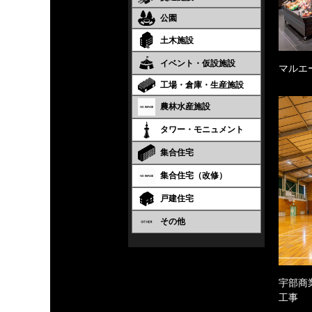
公園
土木施設
イベント・仮設施設
マルエ
工場・倉庫・生産施設
農林水産施設
タワー・モニュメント
集合住宅
集合住宅（改修）
戸建住宅
その他
宇部商
工事