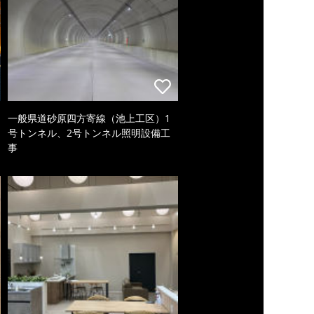
一般県道砂原四方寄線（池上工区）1
号トンネル、2号トンネル照明設備工
事