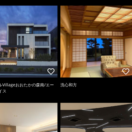
Villageおおたかの森南/エー
洗心和方
イス