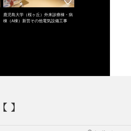
鹿児島大学（桜ヶ丘）外来診療棟・病
棟（A棟）新営その他電気設備工事