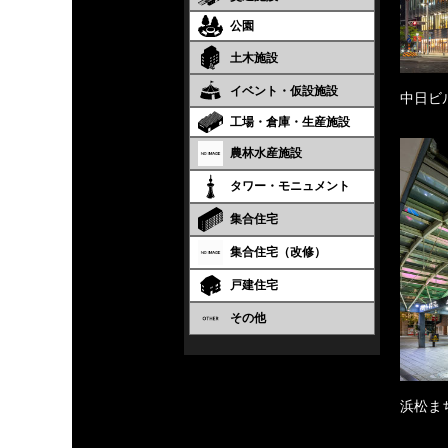
公園
土木施設
イベント・仮設施設
中日ビ
工場・倉庫・生産施設
農林水産施設
タワー・モニュメント
集合住宅
集合住宅（改修）
戸建住宅
その他
浜松ま