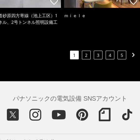
道砂原四方寄線（池上工区）1
ｍｉｅｌｅ
ネル、2号トンネル照明設備工
1
2
3
4
5
パナソニックの電気設備 SNSアカウント