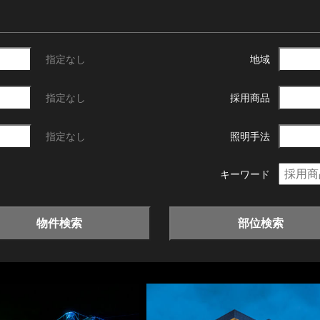
指定なし
地域
指定なし
採用商品
指定なし
照明手法
キーワード
物件検索
部位検索