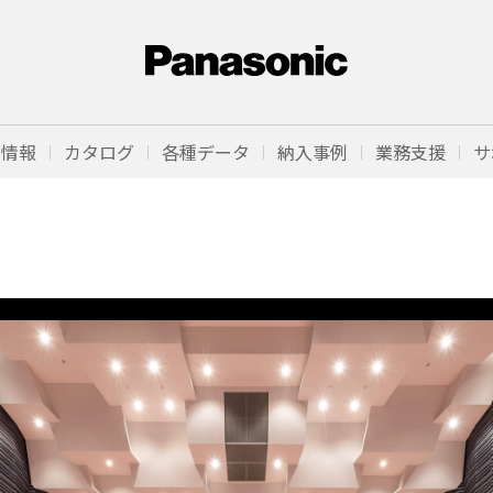
品情報
カタログ
各種データ
納入事例
業務支援
サ