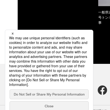
一般県
号トン
事