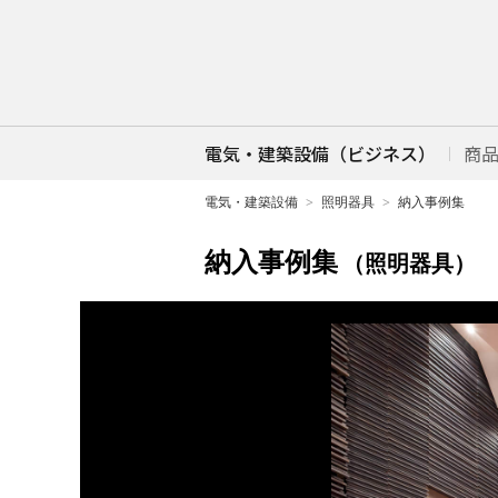
電気・建築設備（ビジネス）
商
電気・建築設備
照明器具
納入事例集
納入事例集
（照明器具）