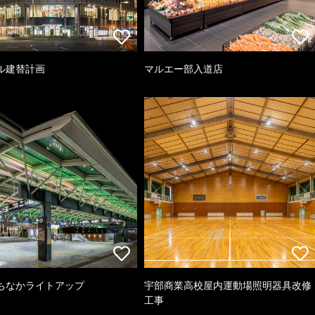
ル建替計画
マルエー部入道店
ちなかライトアップ
宇部商業高校屋内運動場照明器具改修
工事