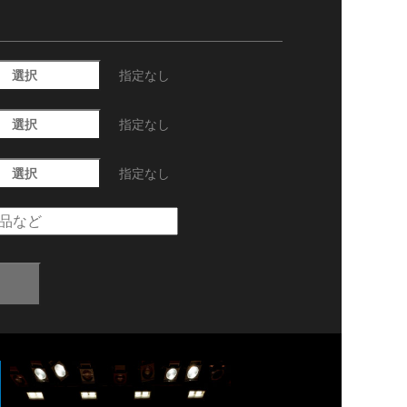
選択
指定なし
選択
指定なし
選択
指定なし