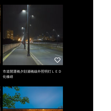
市道開運橋夕顔瀬橋線外照明灯ＬＥＤ
化修繕