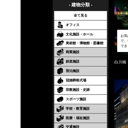
- 建物分類 -
全て見る
オフィス
文化施設・ホール
お気
で、
美術館・博物館・図書館
でき
商業施設
娯楽施設
白川橋
宿泊施設
冠婚葬祭式場
宗教施設・史跡
スポーツ施設
学校・教育施設
医療・福祉施設
交通施設