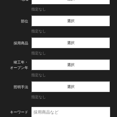
指定なし
選択
部位
指定なし
選択
採用商品
指定なし
竣工年・
選択
オープン年
指定なし
選択
照明手法
指定なし
キーワード