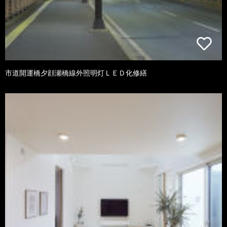
市道開運橋夕顔瀬橋線外照明灯ＬＥＤ化修繕