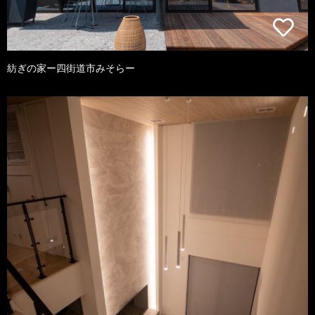
紡ぎの家ー四街道市みそらー