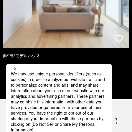
向中野モデルハウス
1
2
3
4
5
パナソニックの電気設備 SNSアカウント