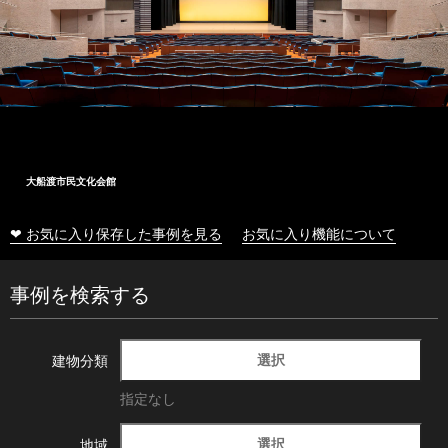
大船渡市民文化会館
❤ お気に入り保存した事例を見る
お気に入り機能について
事例を検索する
選択
建物分類
指定なし
選択
地域