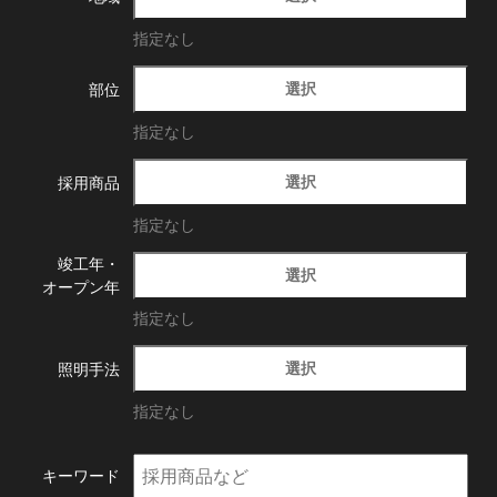
指定なし
選択
部位
指定なし
選択
採用商品
指定なし
竣工年・
選択
オープン年
指定なし
選択
照明手法
指定なし
キーワード