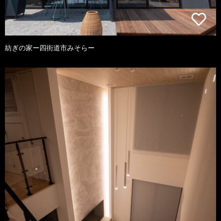
紡ぎの家ー四街道市みそらー