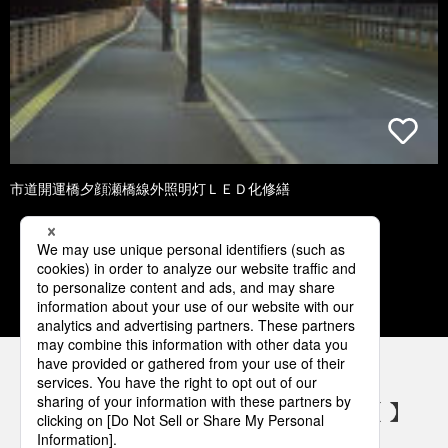
市道開運橋夕顔瀬橋線外照明灯ＬＥＤ化修繕
1
2
3
4
5
パナソニックの電気設備 SNSアカウント