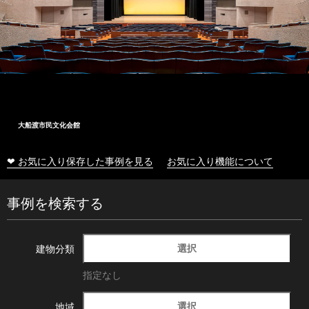
大船渡市民文化会館
❤ お気に入り保存した事例を見る
お気に入り機能について
事例を検索する
選択
建物分類
指定なし
選択
地域