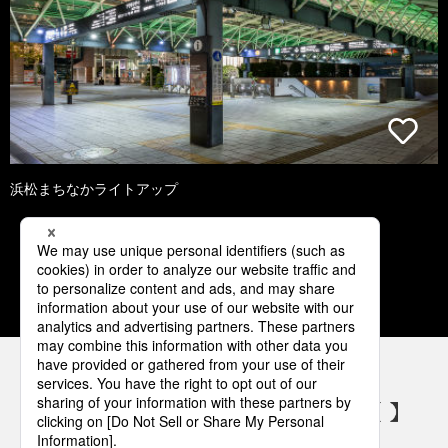
浜松まちなかライトアップ
1
2
3
4
5
パナソニックの電気設備 SNSアカウント