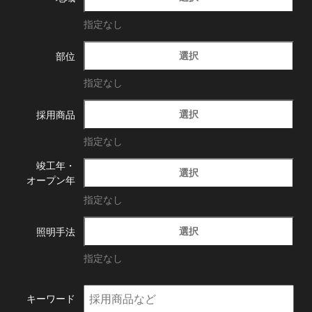
指定なし
選択
部位
指定なし
選択
採用商品
指定なし
竣工年・
選択
オープン年
指定なし
選択
照明手法
指定なし
キーワード