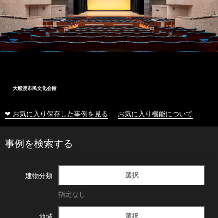
大船渡市民文化会館
❤ お気に入り保存した事例を見る
お気に入り機能について
事例を検索する
選択
建物分類
指定なし
選択
地域