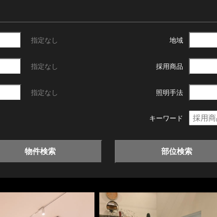
指定なし
地域
指定なし
採用商品
指定なし
照明手法
キーワード
物件検索
部位検索