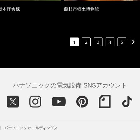
新本庁舎棟
藤枝市郷土博物館
1
2
3
4
5
パナソニックの電気設備 SNSアカウント
パナソニック ホールディングス