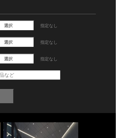
選択
指定なし
選択
指定なし
選択
指定なし