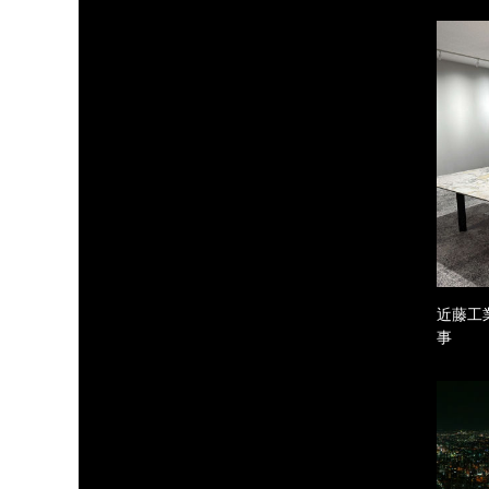
近藤工
事