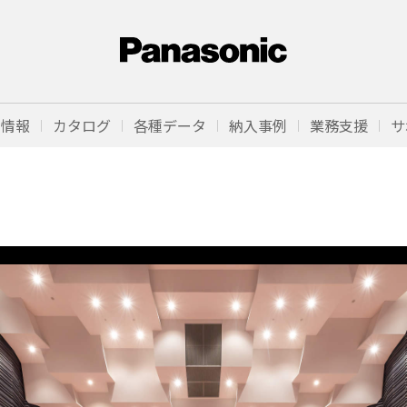
品情報
カタログ
各種データ
納入事例
業務支援
サ