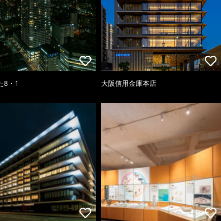
た8・1
大阪信用金庫本店