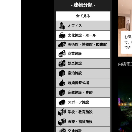
- 建物分類 -
全て見る
オフィス
文化施設・ホール
お気
で、
美術館・博物館・図書館
でき
商業施設
娯楽施設
内橋電
宿泊施設
冠婚葬祭式場
宗教施設・史跡
スポーツ施設
学校・教育施設
医療・福祉施設
交通施設