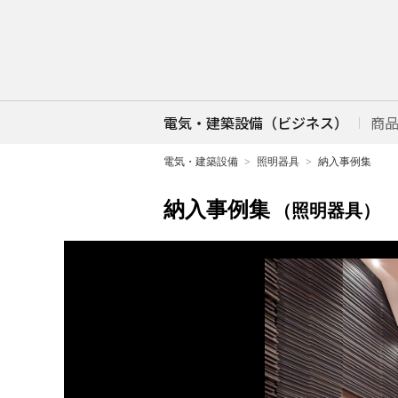
電気・建築設備（ビジネス）
商
電気・建築設備
照明器具
納入事例集
納入事例集
（照明器具）