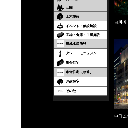
公園
土木施設
白川橋
イベント・仮設施設
工場・倉庫・生産施設
農林水産施設
タワー・モニュメント
集合住宅
集合住宅（改修）
戸建住宅
その他
中日ビ