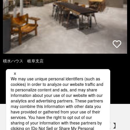
積水ハウス 岐阜支店
3
4
5
6
7
パナソニックの電気設備 SNSアカウント