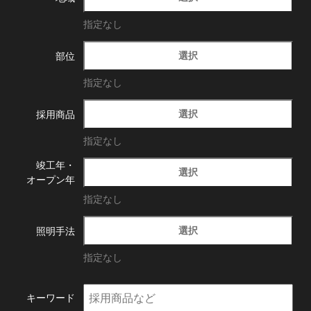
指定なし
選択
部位
指定なし
選択
採用商品
指定なし
竣工年・
選択
オープン年
指定なし
選択
照明手法
指定なし
キーワード