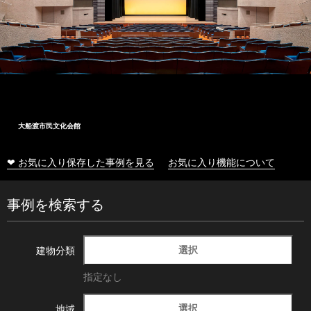
大船渡市民文化会館
❤ お気に入り保存した事例を見る
お気に入り機能について
事例を検索する
選択
建物分類
指定なし
選択
地域