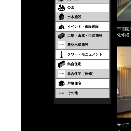
公園
土木施設
イベント・仮設施設
市道開
化修繕
工場・倉庫・生産施設
農林水産施設
タワー・モニュメント
集合住宅
集合住宅（改修）
戸建住宅
その他
サイア
ス