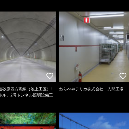
道砂原四方寄線（池上工区）1
わらべやデリカ株式会社 入間工場
ネル、2号トンネル照明設備工