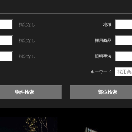
指定なし
地域
指定なし
採用商品
指定なし
照明手法
キーワード
物件検索
部位検索