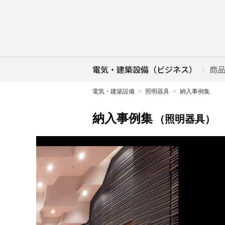
電気・建築設備（ビジネス）
商
電気・建築設備
照明器具
納入事例集
納入事例集
（照明器具）