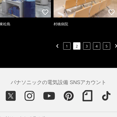
 東松島
村橋病院
1
2
3
4
5
パナソニックの電気設備 SNSアカウント