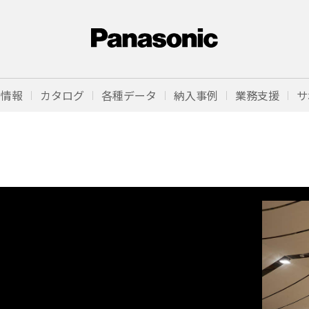
品情報
カタログ
各種データ
納入事例
業務支援
サ