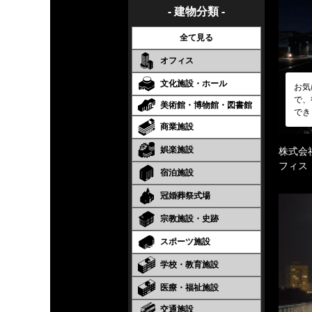
- 建物分類 -
全て見る
オフィス
文化施設・ホール
お気
で、
美術館・博物館・図書館
でき
商業施設
娯楽施設
株式会
フィス
宿泊施設
冠婚葬祭式場
宗教施設・史跡
スポーツ施設
学校・教育施設
医療・福祉施設
交通施設