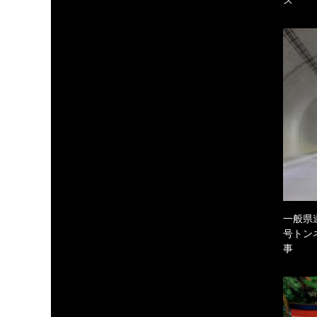
一般県
号トン
事