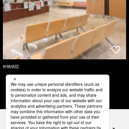
村橋病院
1
2
3
4
5
パナソニックの電気設備 SNSアカウント