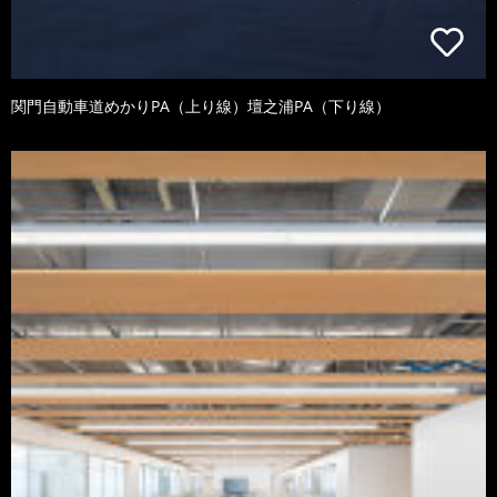
関門自動車道めかりPA（上り線）壇之浦PA（下り線）