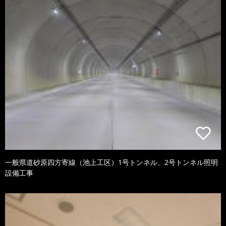
一般県道砂原四方寄線（池上工区）1号トンネル、2号トンネル照明
設備工事