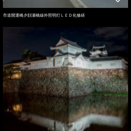
市道開運橋夕顔瀬橋線外照明灯ＬＥＤ化修繕