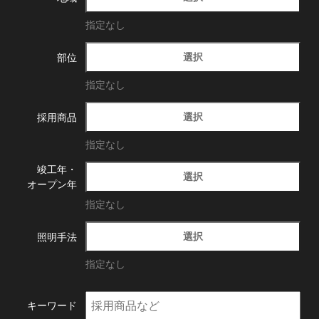
指定なし
選択
部位
指定なし
選択
採用商品
指定なし
竣工年・
選択
オープン年
指定なし
選択
照明手法
指定なし
キーワード