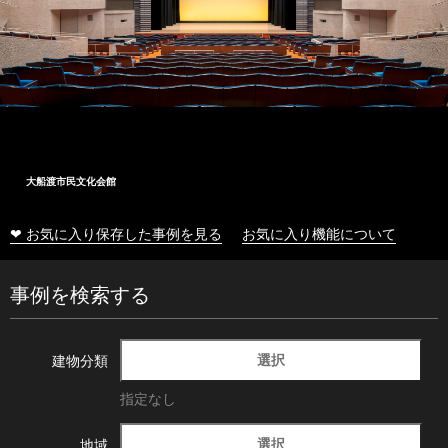
大船渡市民文化会館
❤ お気に入り保存した事例を見る
お気に入り機能について
事例を検索する
選択
建物分類
指定なし
選択
地域