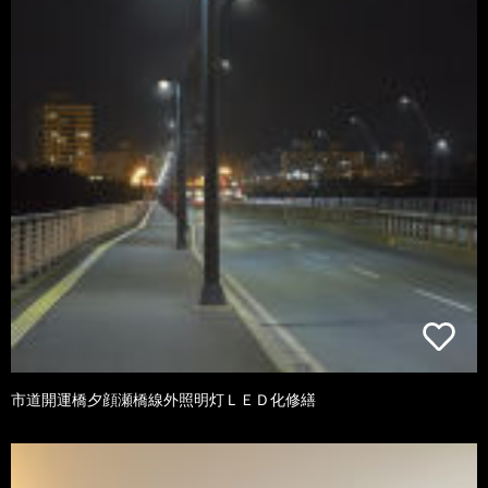
市道開運橋夕顔瀬橋線外照明灯ＬＥＤ化修繕