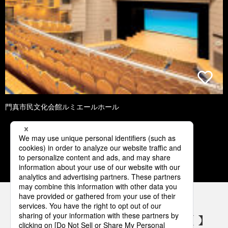
門真市民文化会館ルミエールホール
1
2
3
4
5
パナソニックの電気設備 SNSアカウント