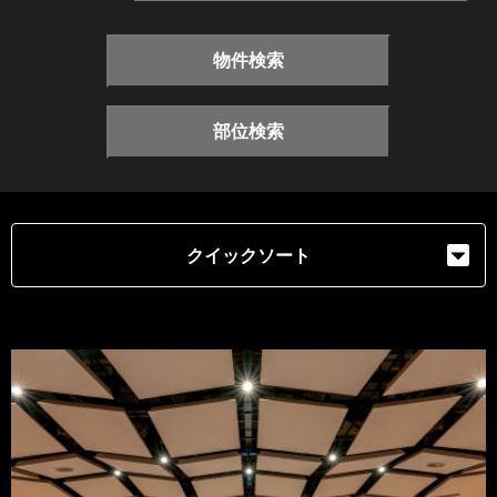
物件検索
部位検索
クイックソート