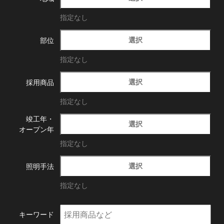
指定なし
選択
部位
指定なし
選択
採用商品
指定なし
竣工年・
選択
オープン年
指定なし
選択
照明手法
指定なし
キーワード