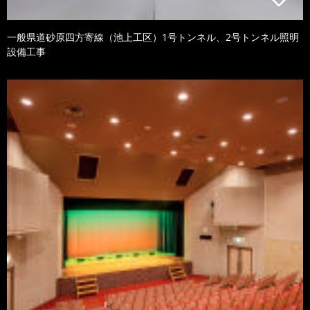
一般県道砂原四方寄線（池上工区）1号トンネル、2号トンネル照明
設備工事