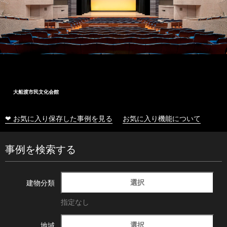
大船渡市民文化会館
❤ お気に入り保存した事例を見る
お気に入り機能について
事例を検索する
選択
建物分類
指定なし
選択
地域