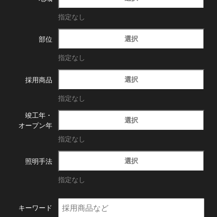
指定なし
選択
部位
指定なし
選択
採用商品
指定なし
竣工年・
選択
オープン年
指定なし
選択
照明手法
指定なし
キーワード