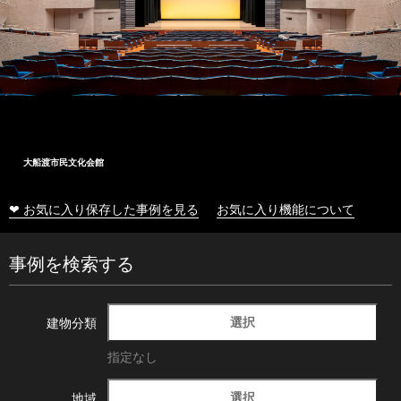
大船渡市民文化会館
❤ お気に入り保存した事例を見る
お気に入り機能について
事例を検索する
選択
建物分類
指定なし
選択
地域