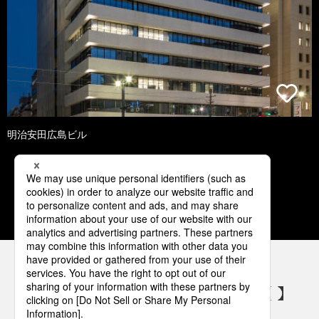
明治安田広島ビル
1
2
3
4
5
パナソニックの電気設備 SNSアカウント