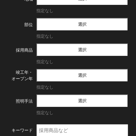
指定なし
選択
部位
指定なし
選択
採用商品
指定なし
竣工年・
選択
オープン年
指定なし
選択
照明手法
指定なし
キーワード