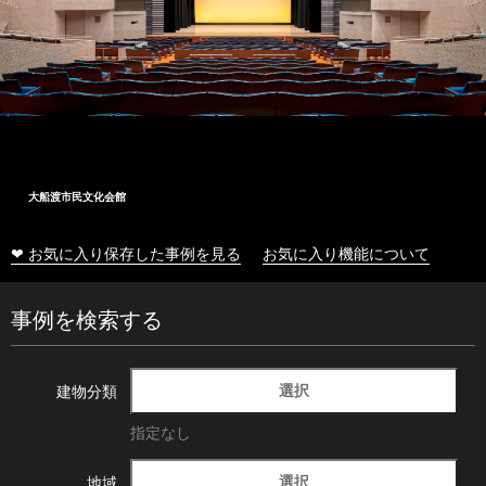
大船渡市民文化会館
❤ お気に入り保存した事例を見る
お気に入り機能について
事例を検索する
選択
建物分類
指定なし
選択
地域