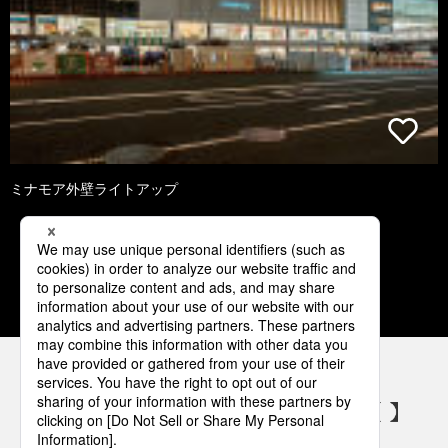
ミナモア外壁ライトアップ
1
2
3
4
5
パナソニックの電気設備 SNSアカウント