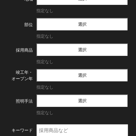
指定なし
選択
部位
指定なし
選択
採用商品
指定なし
竣工年・
選択
オープン年
指定なし
選択
照明手法
指定なし
キーワード