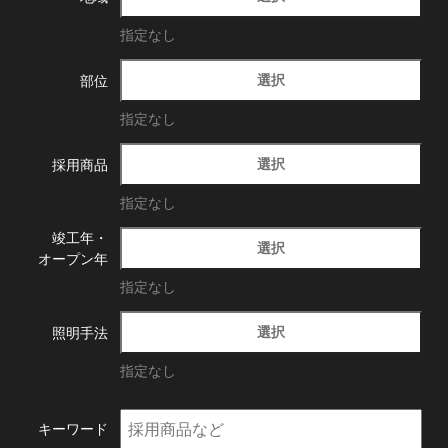
指定なし
選択
部位
指定なし
選択
採用商品
指定なし
竣工年・
選択
オープン年
指定なし
選択
照明手法
指定なし
キーワード