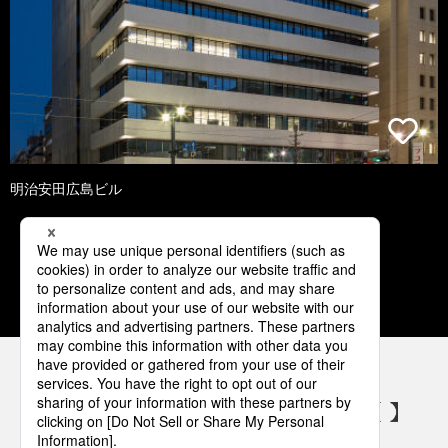
明治安田広島ビル
1
2
3
4
5
パナソニックの電気設備 SNSアカウント