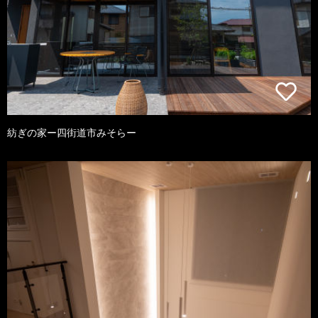
紡ぎの家ー四街道市みそらー