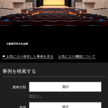
大船渡市民文化会館
❤ お気に入り保存した事例を見る
お気に入り機能について
事例を検索する
選択
建物分類
指定なし
選択
地域