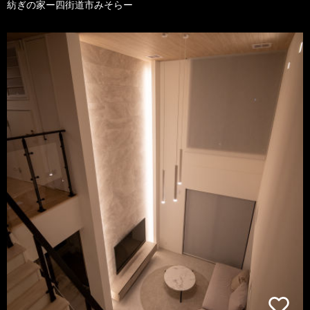
紡ぎの家ー四街道市みそらー