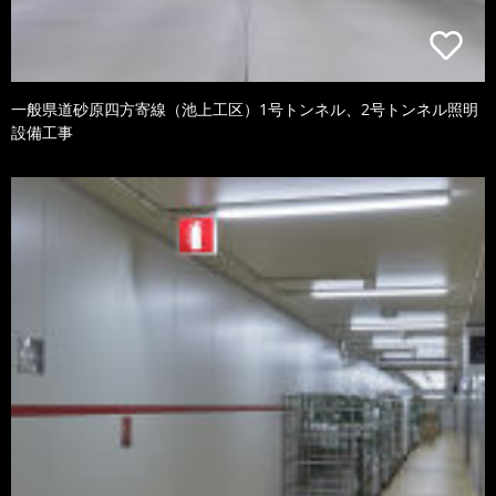
一般県道砂原四方寄線（池上工区）1号トンネル、2号トンネル照明
設備工事