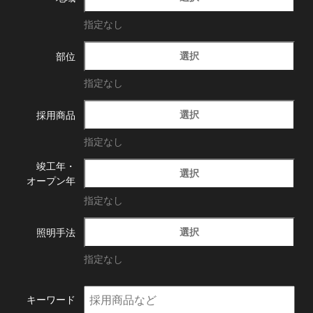
指定なし
選択
部位
指定なし
選択
採用商品
指定なし
竣工年・
選択
オープン年
指定なし
選択
照明手法
指定なし
キーワード