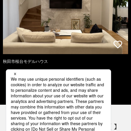
秋田市桜台モデルハウス
1
2
3
4
5
パナソニックの電気設備 SNSアカウント