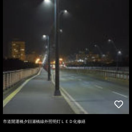
市道開運橋夕顔瀬橋線外照明灯ＬＥＤ化修繕