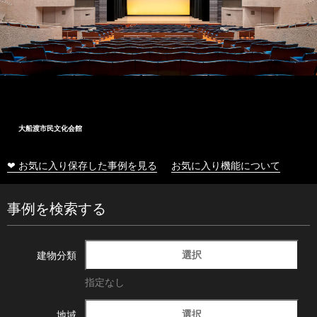
大船渡市民文化会館
❤ お気に入り保存した事例を見る
お気に入り機能について
事例を検索する
選択
建物分類
指定なし
選択
地域