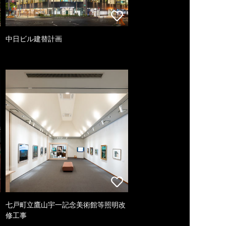
中日ビル建替計画
七戸町立鷹山宇一記念美術館等照明改
修工事