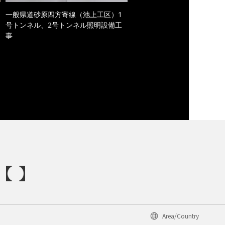
一般県道砂原四方寄線（池上工区）1
号トンネル、2号トンネル照明設備工
事
Area/Country