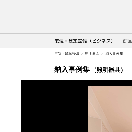
電気・建築設備（ビジネス）
商
電気・建築設備
照明器具
納入事例集
納入事例集
（照明器具）