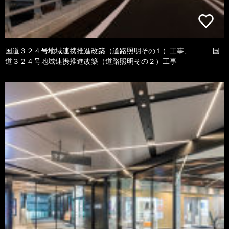
国道３２４号地域連携推進改築（道路照明その１）工事、 国
道３２４号地域連携推進改築（道路照明その２）工事