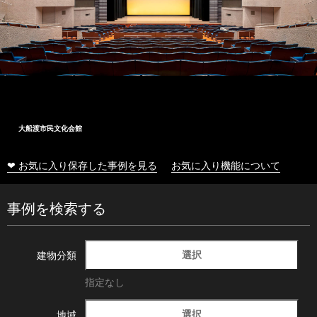
大船渡市民文化会館
❤ お気に入り保存した事例を見る
お気に入り機能について
事例を検索する
選択
建物分類
指定なし
選択
地域