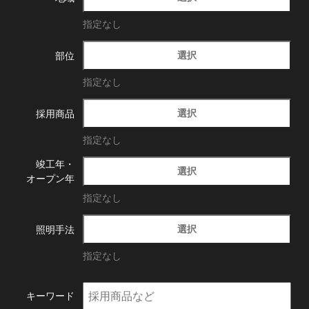
指定なし
選択
部位
指定なし
選択
採用商品
指定なし
竣工年・
選択
オープン年
指定なし
選択
照明手法
指定なし
キーワード