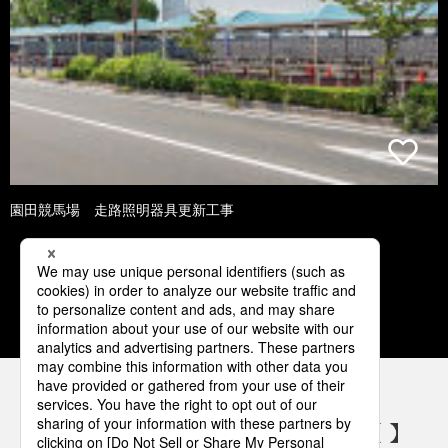
園田競馬場 走路照明器具更新工事
3
4
5
6
7
パナソニックの電気設備 SNSアカウント