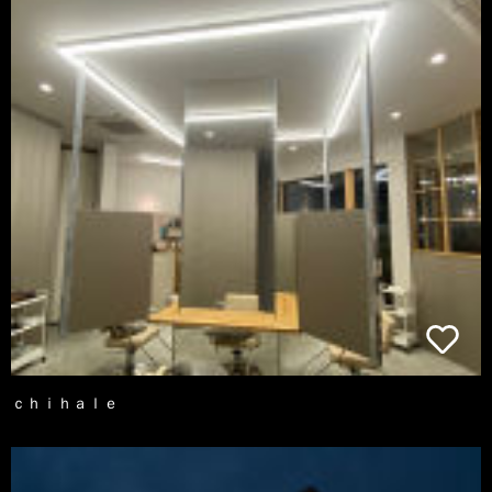
ｃｈｉｈａｌｅ