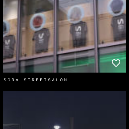
ＳＯＲＡ．ＳＴＲＥＥＴＳＡＬＯＮ