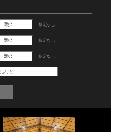
選択
指定なし
選択
指定なし
選択
指定なし