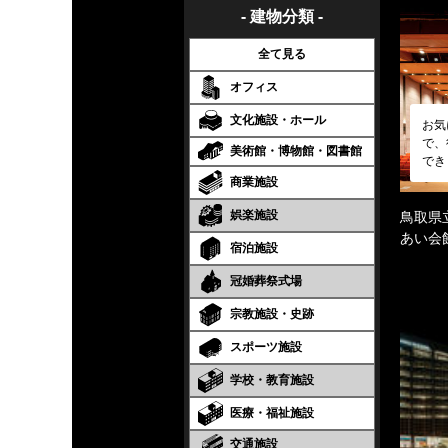
- 建物分類 -
全て見る
オフィス
文化施設・ホール
お気
で、
美術館・博物館・図書館
でき
商業施設
娯楽施設
鳥取県
あい会
宿泊施設
冠婚葬祭式場
宗教施設・史跡
スポーツ施設
学校・教育施設
医療・福祉施設
交通施設