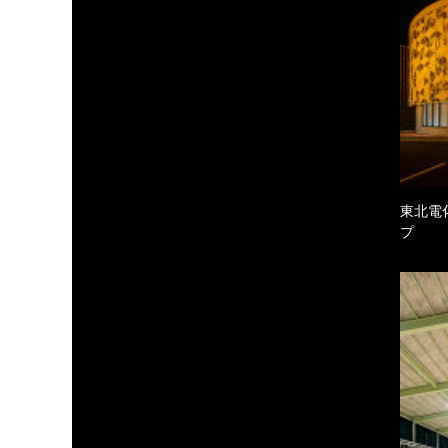
東北電
プ