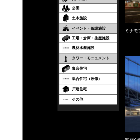
公園
土木施設
イベント・仮設施設
ミナモ
工場・倉庫・生産施設
農林水産施設
タワー・モニュメント
集合住宅
集合住宅（改修）
戸建住宅
その他
関門自