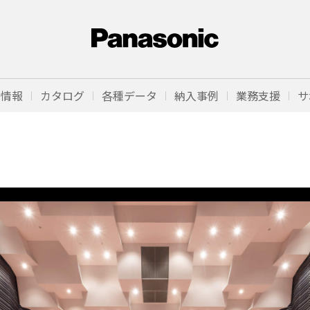
品情報
カタログ
各種データ
納入事例
業務支援
サ