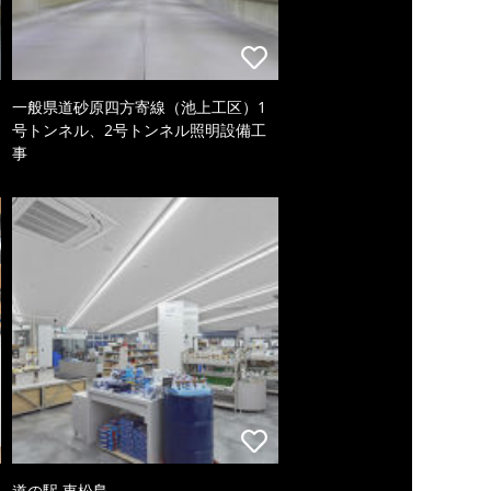
一般県道砂原四方寄線（池上工区）1
号トンネル、2号トンネル照明設備工
事
道の駅 東松島