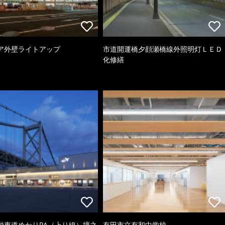
ア外壁ライトアップ
市道開運橋夕顔瀬橋線外照明灯ＬＥＤ
化修繕
動車道めかりPA（上り線）壇之
有田市立有和中学校