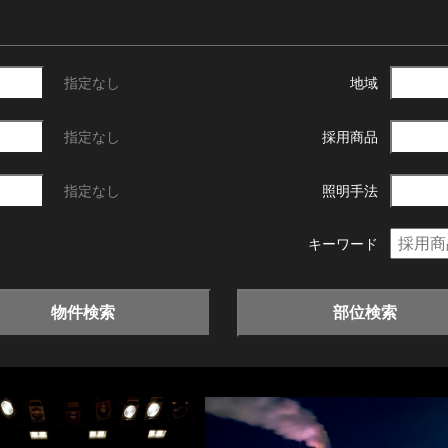
指定なし
地域
指定なし
採用商品
指定なし
照明手法
キーワード
物件検索
部位検索