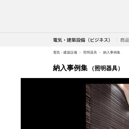
電気・建築設備（ビジネス）
商
電気・建築設備
照明器具
納入事例集
納入事例集
（照明器具）