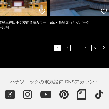
立第三福田小学校体育館カラー
atick-舞鶴赤れんがパーク-
ー照明
1
2
3
4
5
パナソニックの電気設備 SNSアカウント