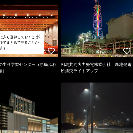
に入り登録しておくこと
後でまとめて見ることが
ます。
立生涯学習センター（県民ふれ
相馬共同火力発電株式会社 新地発電
館）
所煙突ライトアップ