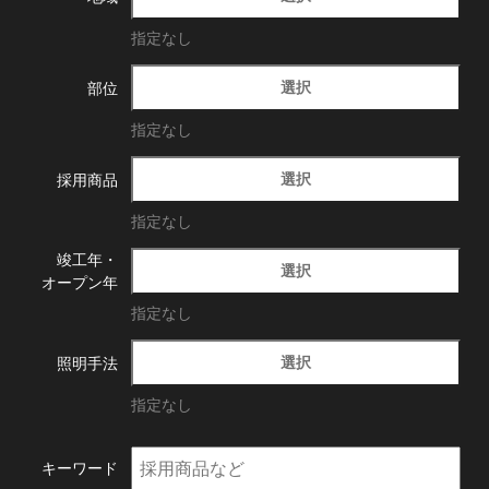
指定なし
選択
部位
指定なし
選択
採用商品
指定なし
竣工年・
選択
オープン年
指定なし
選択
照明手法
指定なし
キーワード