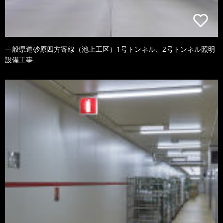
一般県道砂原四方寄線（池上工区）1号トンネル、2号トンネル照明
設備工事