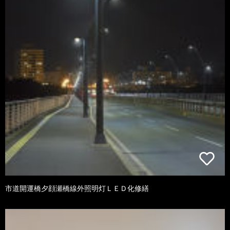
市道開運橋夕顔瀬橋線外照明灯ＬＥＤ化修繕