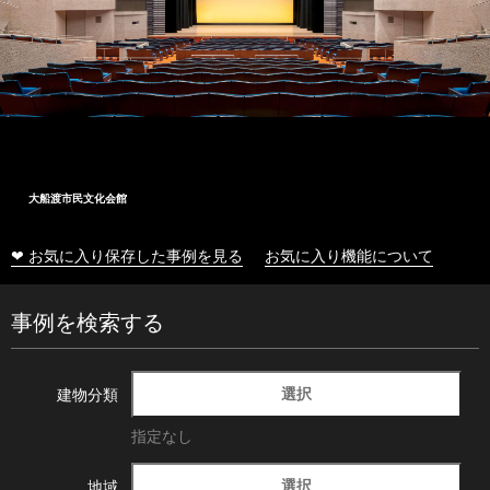
大船渡市民文化会館
❤ お気に入り保存した事例を見る
お気に入り機能について
事例を検索する
選択
建物分類
指定なし
選択
地域