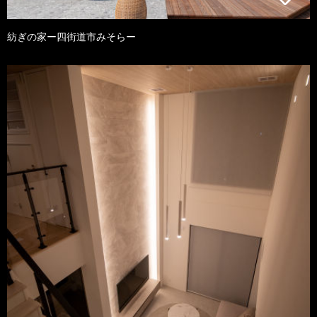
紡ぎの家ー四街道市みそらー