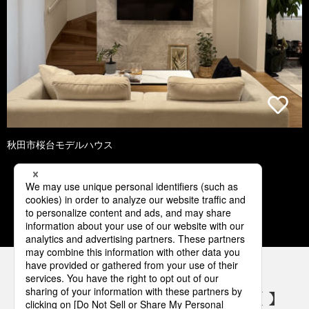
秋田市桜台モデルハウス
1
2
3
4
5
パナソニックの電気設備 SNSアカウント