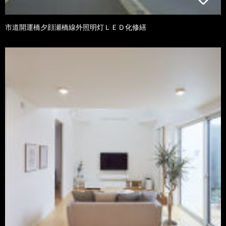
市道開運橋夕顔瀬橋線外照明灯ＬＥＤ化修繕