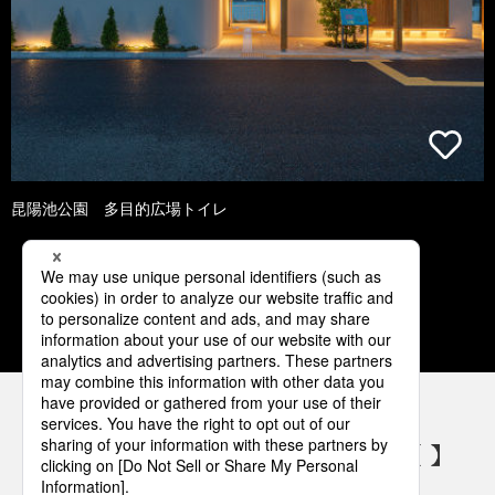
昆陽池公園 多目的広場トイレ
1
2
3
4
5
パナソニックの電気設備 SNSアカウント