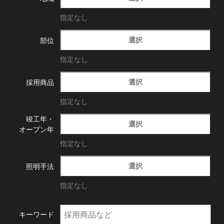
指定なし
選択
部位
指定なし
選択
採用商品
指定なし
竣工年・
選択
オープン年
指定なし
選択
照明手法
指定なし
キーワード