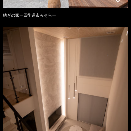
紡ぎの家ー四街道市みそらー