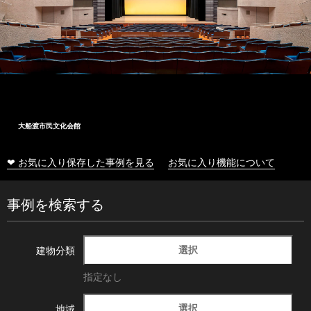
大船渡市民文化会館
❤ お気に入り保存した事例を見る
お気に入り機能について
事例を検索する
選択
建物分類
指定なし
選択
地域