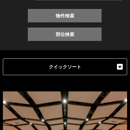
物件検索
部位検索
クイックソート