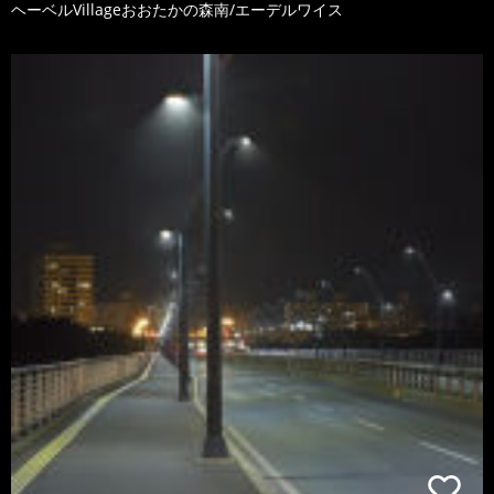
ヘーベルVillageおおたかの森南/エーデルワイス