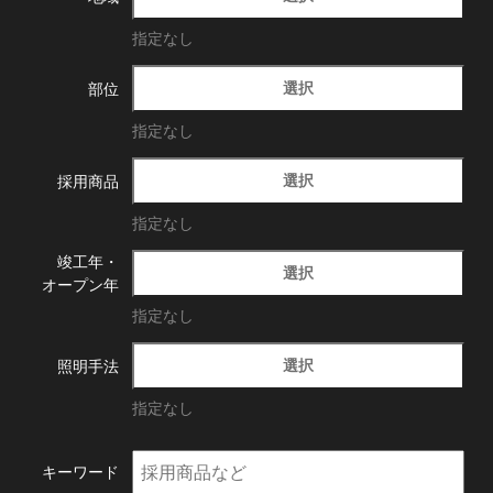
指定なし
選択
部位
指定なし
選択
採用商品
指定なし
竣工年・
選択
オープン年
指定なし
選択
照明手法
指定なし
キーワード