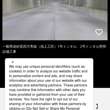
一般県道砂原四方寄線（池上工区）1号トンネル、2号トンネル照明
設備工事
1
2
3
4
5
パナソニックの電気設備 SNSアカウント