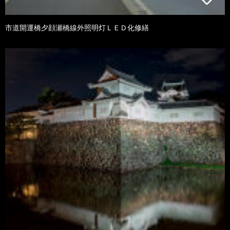
市道開運橋夕顔瀬橋線外照明灯ＬＥＤ化修繕