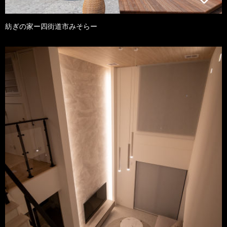
紡ぎの家ー四街道市みそらー