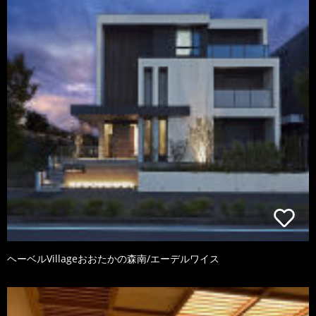
ヘーベルVillageおおたかの森南/エーデルワイス