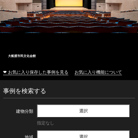
大船渡市民文化会館
❤ お気に入り保存した事例を見る
お気に入り機能について
事例を検索する
選択
建物分類
指定なし
選択
地域