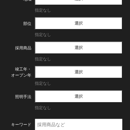
指定なし
選択
部位
指定なし
選択
採用商品
指定なし
竣工年・
選択
オープン年
指定なし
選択
照明手法
指定なし
キーワード