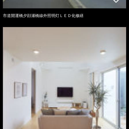
市道開運橋夕顔瀬橋線外照明灯ＬＥＤ化修繕