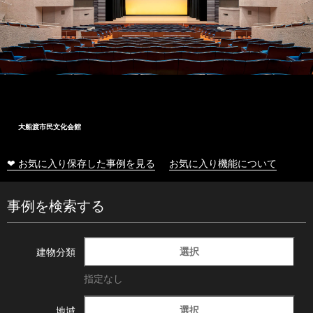
大船渡市民文化会館
❤ お気に入り保存した事例を見る
お気に入り機能について
事例を検索する
選択
建物分類
指定なし
選択
地域