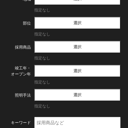
指定なし
選択
部位
指定なし
選択
採用商品
指定なし
竣工年・
選択
オープン年
指定なし
選択
照明手法
指定なし
キーワード