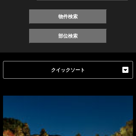
物件検索
部位検索
クイックソート