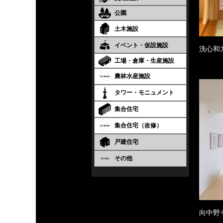
公園
土木施設
イベント・仮設施設
洗心和
工場・倉庫・生産施設
農林水産施設
タワー・モニュメント
集合住宅
集合住宅（改修）
戸建住宅
その他
向中野