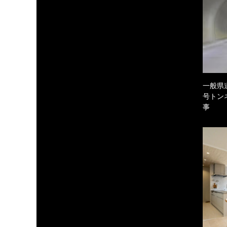
一般県
号トン
事