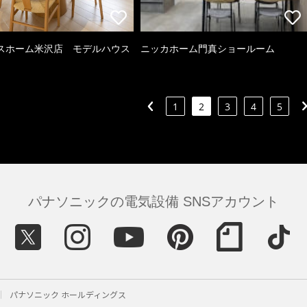
スホーム米沢店 モデルハウス
ニッカホーム門真ショールーム
1
2
3
4
5
パナソニックの電気設備 SNSアカウント
パナソニック ホールディングス