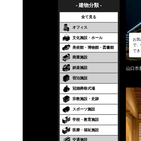
- 建物分類 -
全て見る
オフィス
文化施設・ホール
お気
で、
美術館・博物館・図書館
でき
商業施設
娯楽施設
山口市
宿泊施設
冠婚葬祭式場
宗教施設・史跡
スポーツ施設
学校・教育施設
医療・福祉施設
交通施設