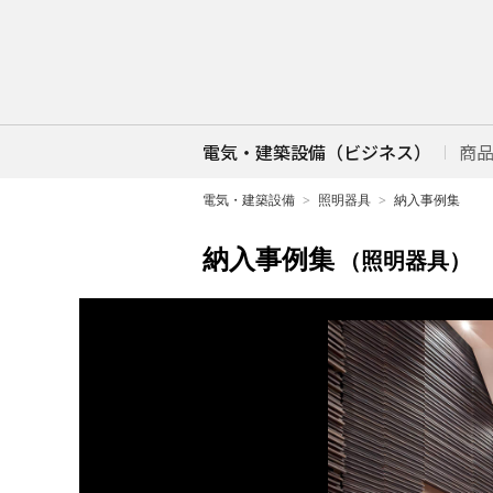
電気・建築設備（ビジネス）
商
電気・建築設備
照明器具
納入事例集
納入事例集
（照明器具）