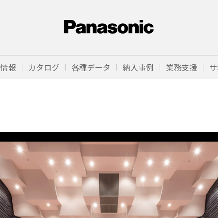
品情報
カタログ
各種データ
納入事例
業務支援
サ