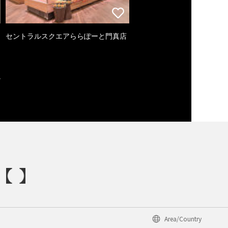
セントラルスクエアららぽーと門真店
Area/Country