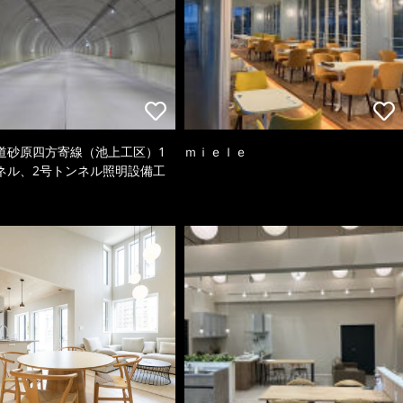
道砂原四方寄線（池上工区）1
ｍｉｅｌｅ
ネル、2号トンネル照明設備工