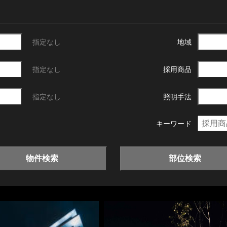
指定なし
地域
指定なし
採用商品
指定なし
照明手法
キーワード
物件検索
部位検索