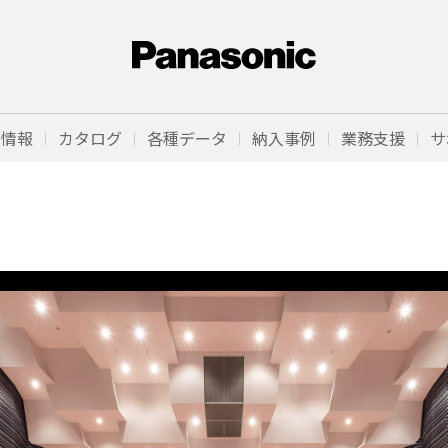
品情報
カタログ
各種データ
納入事例
業務支援
サ