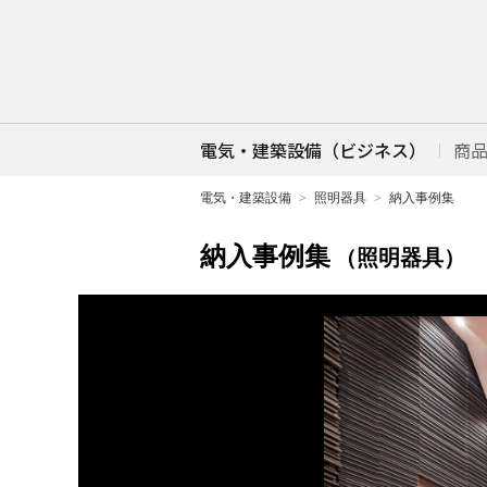
電気・建築設備（ビジネス）
商
電気・建築設備
照明器具
納入事例集
納入事例集
（照明器具）