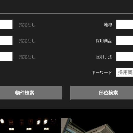
指定なし
地域
指定なし
採用商品
指定なし
照明手法
キーワード
物件検索
部位検索