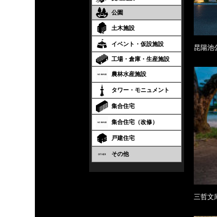
公園
土木施設
イベント・仮設施設
昆陽池
工場・倉庫・生産施設
農林水産施設
タワー・モニュメント
集合住宅
集合住宅（改修）
戸建住宅
その他
三哲文