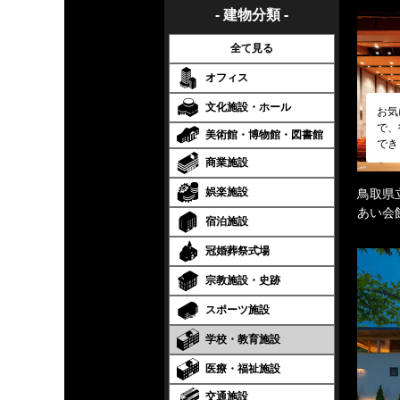
- 建物分類 -
全て見る
オフィス
文化施設・ホール
お気
で、
美術館・博物館・図書館
でき
商業施設
娯楽施設
鳥取県
あい会
宿泊施設
冠婚葬祭式場
宗教施設・史跡
スポーツ施設
学校・教育施設
医療・福祉施設
交通施設