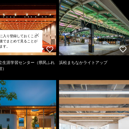
に入り登録しておくこと
後でまとめて見ることが
ます。
立生涯学習センター（県民ふれ
浜松まちなかライトアップ
館）