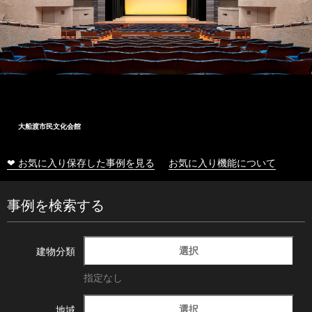
大船渡市民文化会館
❤ お気に入り保存した事例を見る
お気に入り機能について
事例を検索する
選択
建物分類
指定なし
選択
地域