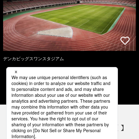
デンカビッグスワンスタジアム
1
2
3
4
5
パナソニックの電気設備 SNSアカウント