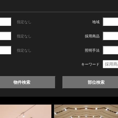
指定なし
地域
指定なし
採用商品
指定なし
照明手法
キーワード
物件検索
部位検索