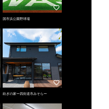
国市浜公園野球場
紡ぎの家ー四街道市みそらー