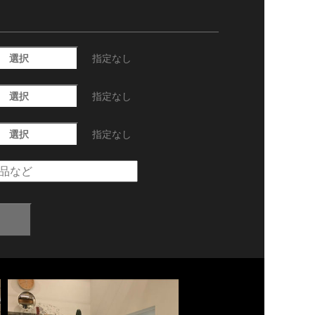
選択
指定なし
選択
指定なし
選択
指定なし