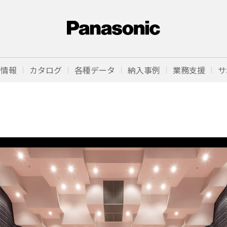
品情報
カタログ
各種データ
納入事例
業務支援
サ