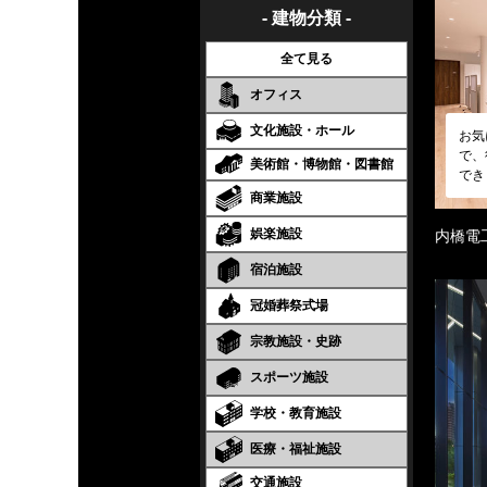
- 建物分類 -
全て見る
オフィス
文化施設・ホール
お気
で、
美術館・博物館・図書館
でき
商業施設
娯楽施設
内橋電
宿泊施設
冠婚葬祭式場
宗教施設・史跡
スポーツ施設
学校・教育施設
医療・福祉施設
交通施設