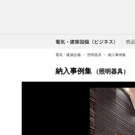
電気・建築設備（ビジネス）
商
電気・建築設備
照明器具
納入事例集
納入事例集
（照明器具）