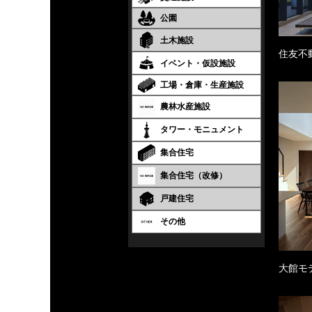
公園
土木施設
住友不
イベント・仮設施設
工場・倉庫・生産施設
農林水産施設
タワー・モニュメント
集合住宅
集合住宅（改修）
戸建住宅
その他
大館モ