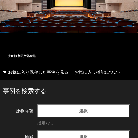
大船渡市民文化会館
❤ お気に入り保存した事例を見る
お気に入り機能について
事例を検索する
選択
建物分類
指定なし
選択
地域