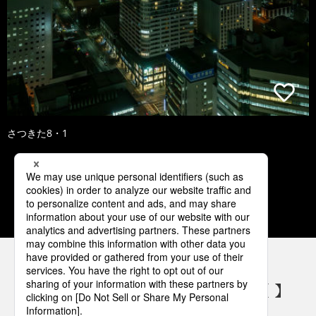
さつきた8・1
1
2
3
4
5
パナソニックの電気設備 SNSアカウント