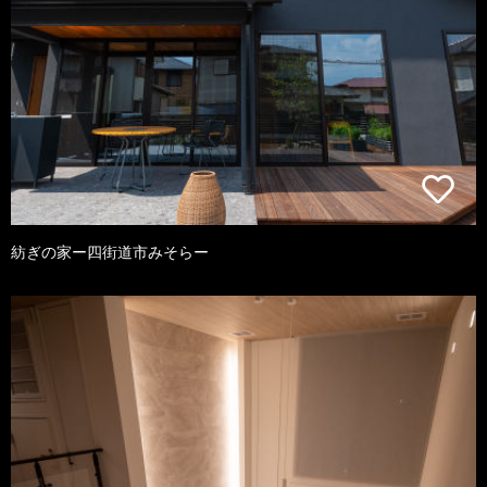
紡ぎの家ー四街道市みそらー