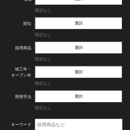
指定なし
選択
部位
指定なし
選択
採用商品
指定なし
竣工年・
選択
オープン年
指定なし
選択
照明手法
指定なし
キーワード