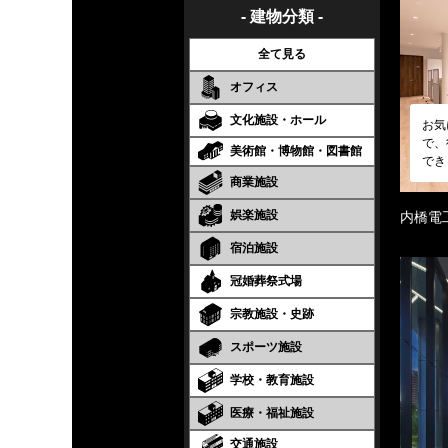
- 建物分類 -
全て見る
オフィス
文化施設・ホール
お気
で、
美術館・博物館・図書館
でき
商業施設
娯楽施設
内橋電
宿泊施設
冠婚葬祭式場
宗教施設・史跡
スポーツ施設
学校・教育施設
医療・福祉施設
交通施設