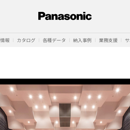
品情報
カタログ
各種データ
納入事例
業務支援
サ