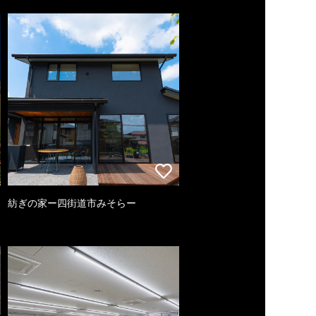
紡ぎの家ー四街道市みそらー