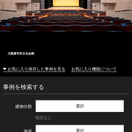
大船渡市民文化会館
❤ お気に入り保存した事例を見る
お気に入り機能について
事例を検索する
選択
建物分類
指定なし
選択
地域