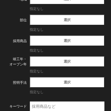
指定なし
選択
部位
指定なし
選択
採用商品
指定なし
竣工年・
選択
オープン年
指定なし
選択
照明手法
指定なし
キーワード