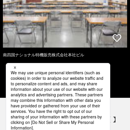
南四国ナショナル特機販売株式会社本社ビル
1
2
3
4
5
パナソニックの電気設備 SNSアカウント