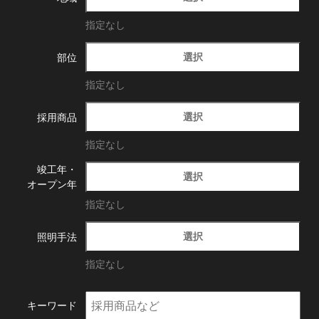
指定なし
選択
部位
指定なし
選択
採用商品
指定なし
竣工年・
選択
オープン年
指定なし
選択
照明手法
指定なし
キーワード