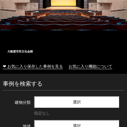
大船渡市民文化会館
❤ お気に入り保存した事例を見る
お気に入り機能について
事例を検索する
選択
建物分類
指定なし
選択
地域