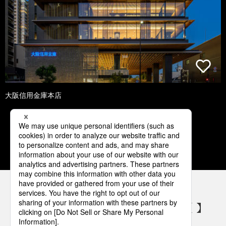
大阪信用金庫本店
1
2
3
4
5
パナソニックの電気設備 SNSアカウント