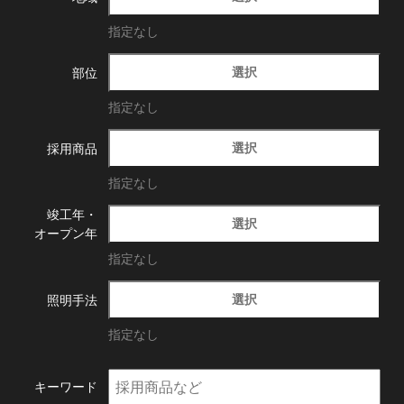
指定なし
選択
部位
指定なし
選択
採用商品
指定なし
竣工年・
選択
オープン年
指定なし
選択
照明手法
指定なし
キーワード