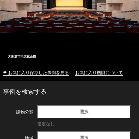
大船渡市民文化会館
❤ お気に入り保存した事例を見る
お気に入り機能について
事例を検索する
選択
建物分類
指定なし
選択
地域