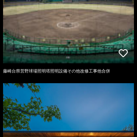
藤崎台県営野球場照明塔照明設備その他改修工事他合併