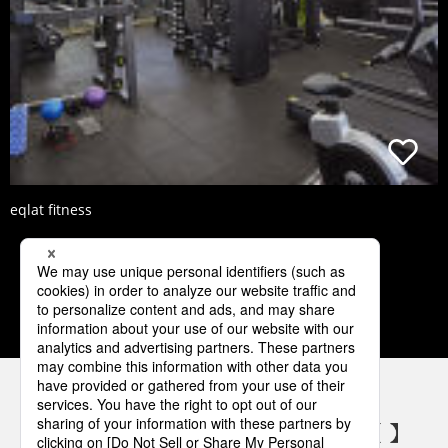
eqlat fitness
1
2
3
4
5
パナソニックの電気設備 SNSアカウント