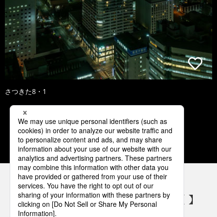
さつきた8・1
1
2
3
4
5
パナソニックの電気設備 SNSアカウント