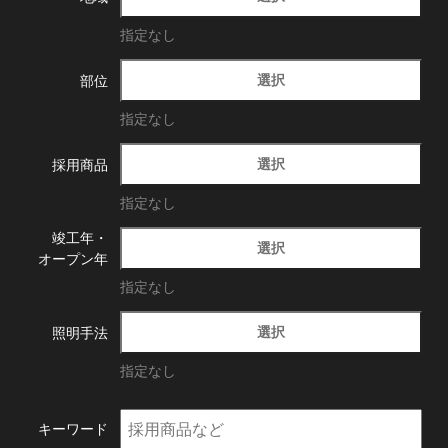
指定なし
選択
部位
指定なし
選択
採用商品
指定なし
竣工年・
選択
オープン年
指定なし
選択
照明手法
指定なし
キーワード