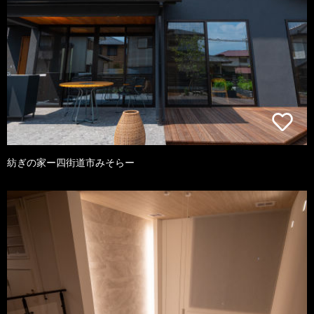
紡ぎの家ー四街道市みそらー