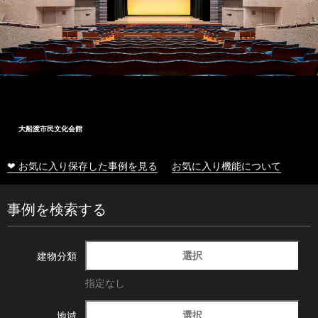
大船渡市民文化会館
❤ お気に入り保存した事例を見る
お気に入り機能について
事例を検索する
選択
建物分類
指定なし
選択
地域