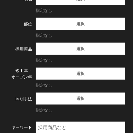
指定なし
選択
部位
指定なし
選択
採用商品
指定なし
竣工年・
選択
オープン年
指定なし
選択
照明手法
指定なし
キーワード