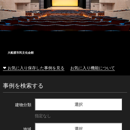
大船渡市民文化会館
❤ お気に入り保存した事例を見る
お気に入り機能について
事例を検索する
選択
建物分類
指定なし
選択
地域