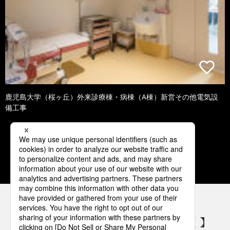
鹿児島大学（桜ヶ丘）外来診療棟・病棟（A棟）新営その他電気設
備工事
1
2
3
4
5
パナソニックの電気設備 SNSアカウント