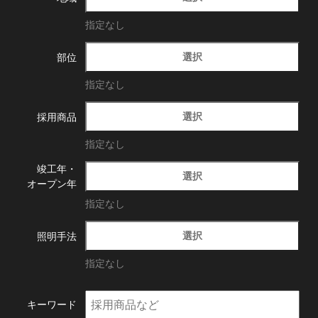
指定なし
選択
部位
指定なし
選択
採用商品
指定なし
竣工年・
選択
オープン年
指定なし
選択
照明手法
指定なし
キーワード