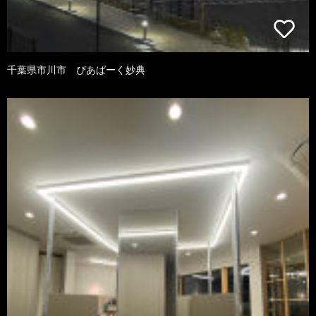
千葉県市川市 ぴあぱーく妙典