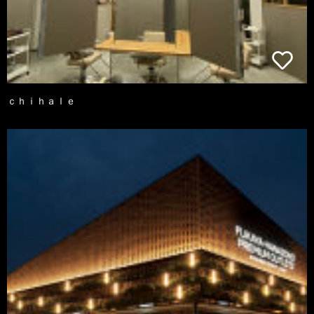
ｃｈｉｈａｌｅ