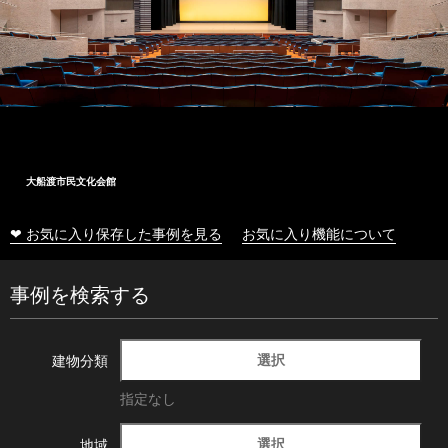
大船渡市民文化会館
❤ お気に入り保存した事例を見る
お気に入り機能について
事例を検索する
選択
建物分類
指定なし
選択
地域