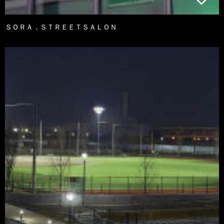
ＳＯＲＡ．ＳＴＲＥＥＴＳＡＬＯＮ