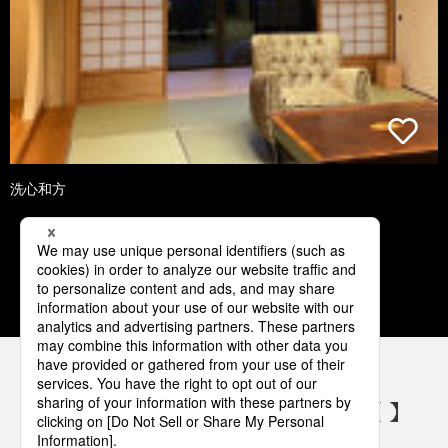
洗心和方
1
2
3
4
5
パナソニックの電気設備 SNSアカウント