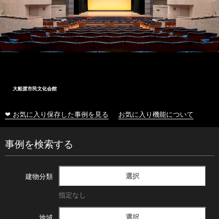
大船渡市民文化会館
❤ お気に入り保存した事例を見る
お気に入り機能について
事例を検索する
選択
建物分類
指定なし
選択
地域