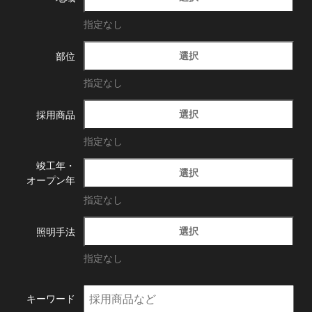
指定なし
選択
部位
指定なし
選択
採用商品
指定なし
竣工年・
選択
オープン年
指定なし
選択
照明手法
指定なし
キーワード