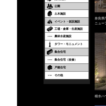
公園
土木施設
奈良県庁
イベント・仮設施設
ニュー
工場・倉庫・生産施設
農林水産施設
タワー・モニュメント
集合住宅
集合住宅（改修）
戸建住宅
その他
積水ハ