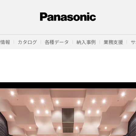
品情報
カタログ
各種データ
納入事例
業務支援
サ