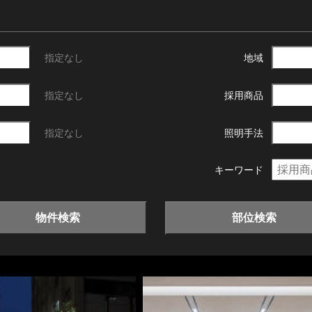
指定なし
地域
指定なし
採用商品
指定なし
照明手法
キーワード
物件検索
部位検索