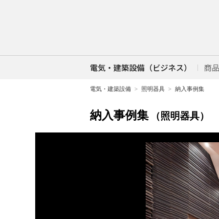
電気・建築設備（ビジネス）
商
電気・建築設備
照明器具
納入事例集
納入事例集
（照明器具）