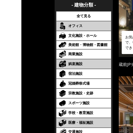
- 建物分類 -
全て見る
オフィス
文化施設・ホール
お気
で、
美術館・博物館・図書館
でき
商業施設
娯楽施設
蔵前JP
宿泊施設
冠婚葬祭式場
宗教施設・史跡
スポーツ施設
学校・教育施設
医療・福祉施設
交通施設