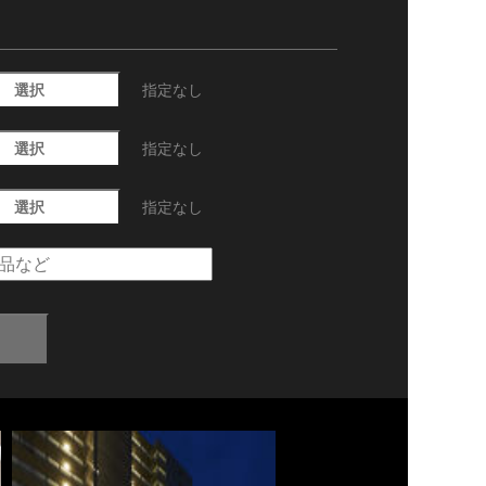
選択
指定なし
選択
指定なし
選択
指定なし