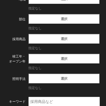
指定なし
選択
部位
指定なし
選択
採用商品
指定なし
竣工年・
選択
オープン年
指定なし
選択
照明手法
指定なし
キーワード