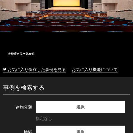
大船渡市民文化会館
❤ お気に入り保存した事例を見る
お気に入り機能について
事例を検索する
選択
建物分類
指定なし
選択
地域