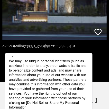
ヘーベルVillageおおたかの森南/エーデルワイス
1
2
3
4
5
パナソニックの電気設備 SNSアカウント