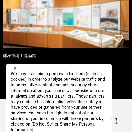
藤枝市郷土博物館
1
2
3
4
5
パナソニックの電気設備 SNSアカウント