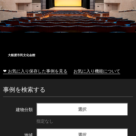
大船渡市民文化会館
❤ お気に入り保存した事例を見る
お気に入り機能について
事例を検索する
選択
建物分類
指定なし
選択
地域