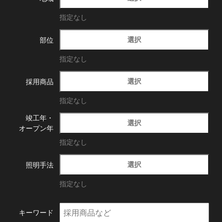
指定なし
選択
部位
指定なし
選択
採用商品
指定なし
竣工年・
選択
オープン年
指定なし
選択
照明手法
指定なし
キーワード