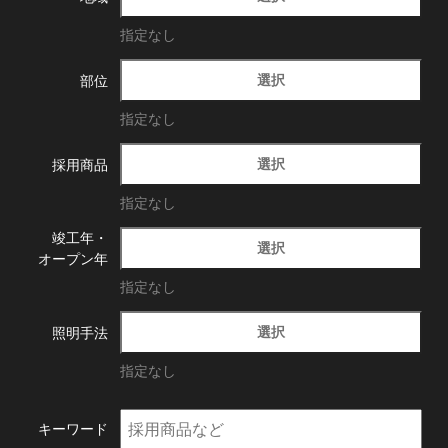
指定なし
選択
部位
指定なし
選択
採用商品
指定なし
竣工年・
選択
オープン年
指定なし
選択
照明手法
指定なし
キーワード