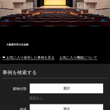
大船渡市民文化会館
❤ お気に入り保存した事例を見る
お気に入り機能について
事例を検索する
選択
建物分類
指定なし
選択
地域