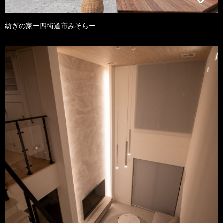
紡ぎの家ー四街道市みそらー