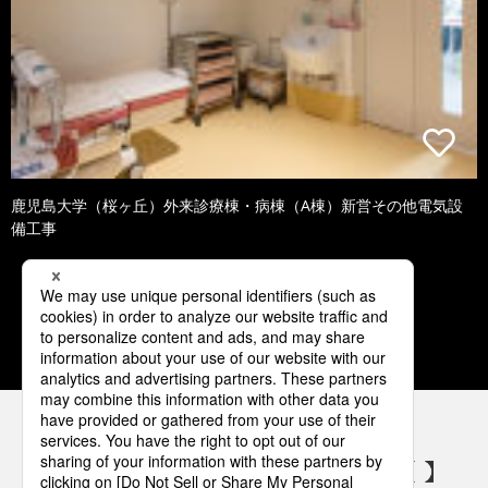
鹿児島大学（桜ヶ丘）外来診療棟・病棟（A棟）新営その他電気設
備工事
1
2
3
4
5
パナソニックの電気設備 SNSアカウント