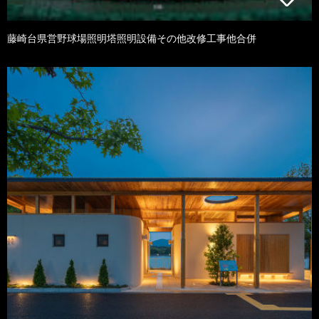
藤崎台県営野球場照明塔照明設備その他改修工事他合併