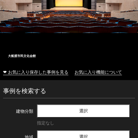
大船渡市民文化会館
❤ お気に入り保存した事例を見る
お気に入り機能について
事例を検索する
選択
建物分類
指定なし
選択
地域