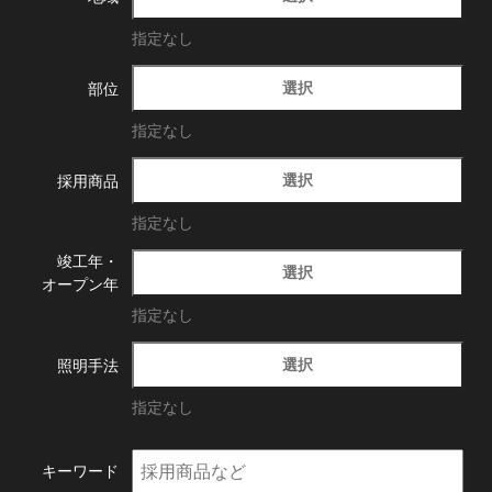
指定なし
選択
部位
指定なし
選択
採用商品
指定なし
竣工年・
選択
オープン年
指定なし
選択
照明手法
指定なし
キーワード