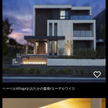
ヘーベルVillageおおたかの森南/エーデルワイス