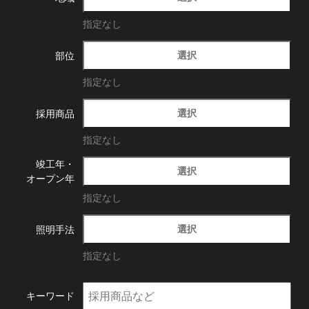
指定なし
選択
部位
指定なし
選択
採用商品
指定なし
竣工年・
選択
オープン年
指定なし
選択
照明手法
指定なし
キーワード