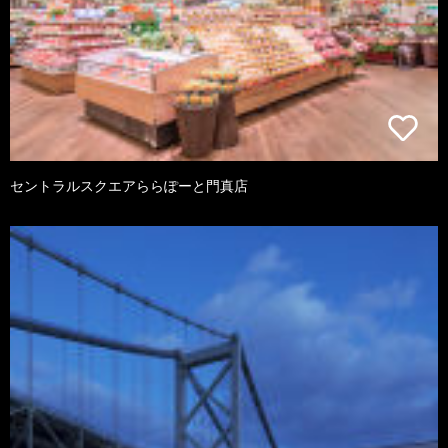
セントラルスクエアららぽーと門真店