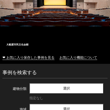
大船渡市民文化会館
❤ お気に入り保存した事例を見る
お気に入り機能について
事例を検索する
選択
建物分類
指定なし
選択
地域