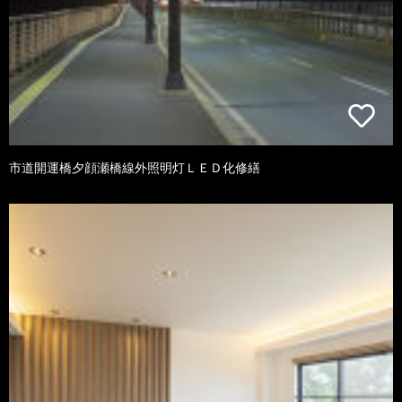
市道開運橋夕顔瀬橋線外照明灯ＬＥＤ化修繕