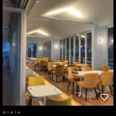
ｍｉｅｌｅ