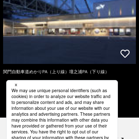
関門自動車道めかりPA（上り線）壇之浦PA（下り線）
1
2
3
4
5
パナソニックの電気設備 SNSアカウント