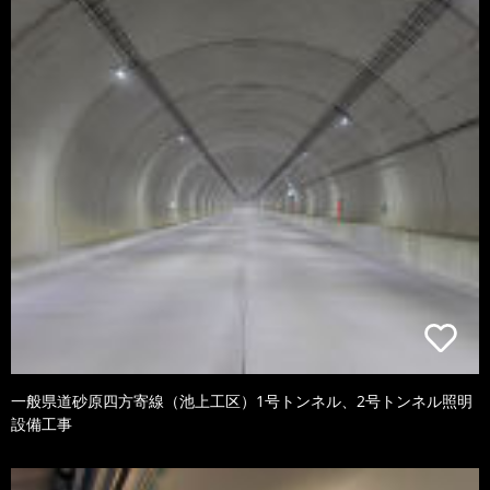
一般県道砂原四方寄線（池上工区）1号トンネル、2号トンネル照明
設備工事