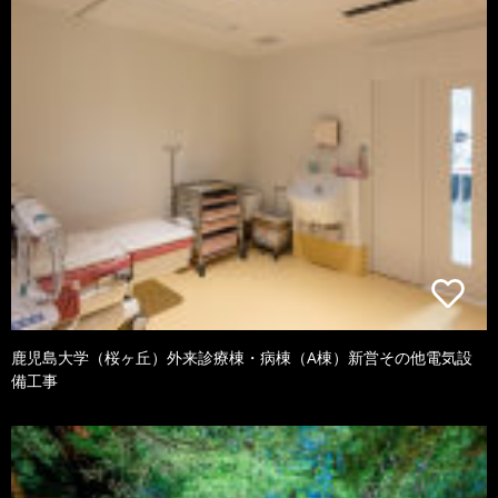
鹿児島大学（桜ヶ丘）外来診療棟・病棟（A棟）新営その他電気設
備工事