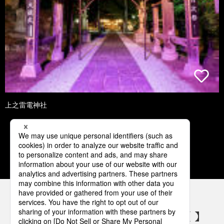
上之雷電神社
1
2
3
4
5
パナソニックの電気設備 SNSアカウント