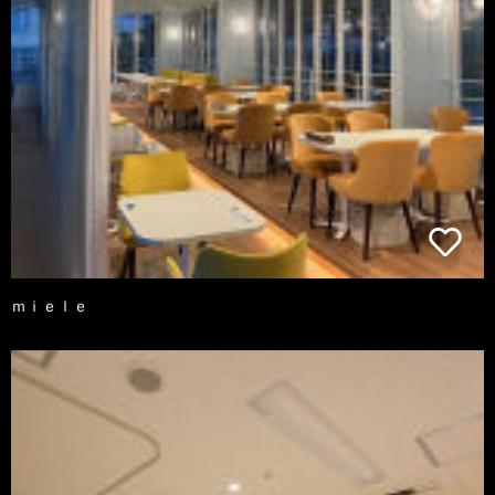
ｍｉｅｌｅ