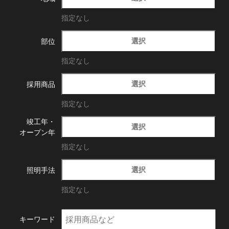
指定なし
選択
部位
指定なし
選択
採用商品
指定なし
竣工年・
選択
オープン年
指定なし
選択
照明手法
指定なし
キーワード