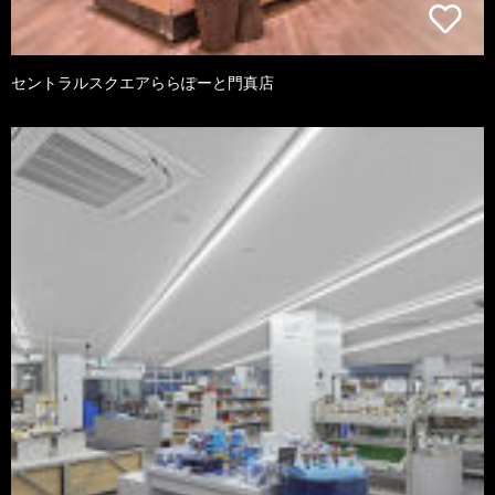
セントラルスクエアららぽーと門真店