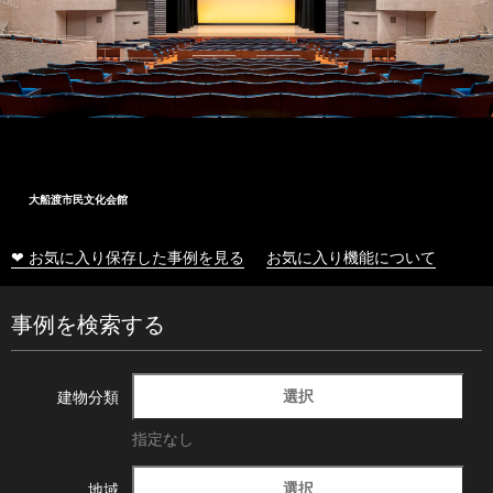
大船渡市民文化会館
❤ お気に入り保存した事例を見る
お気に入り機能について
事例を検索する
選択
建物分類
指定なし
選択
地域