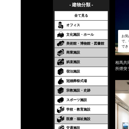
- 建物分類 -
全て見る
オフィス
文化施設・ホール
お気
で、
美術館・博物館・図書館
でき
商業施設
娯楽施設
相馬共
所煙突
宿泊施設
冠婚葬祭式場
宗教施設・史跡
スポーツ施設
学校・教育施設
医療・福祉施設
交通施設