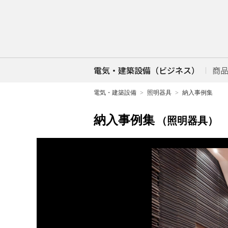
電気・建築設備（ビジネス）
商
電気・建築設備
照明器具
納入事例集
納入事例集
（照明器具）