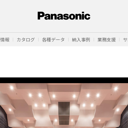
品情報
カタログ
各種データ
納入事例
業務支援
サ