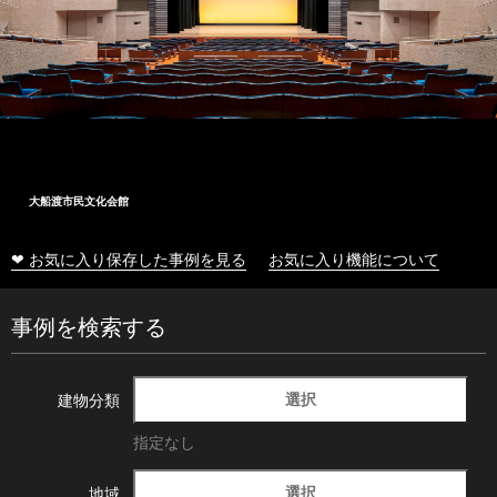
大船渡市民文化会館
❤ お気に入り保存した事例を見る
お気に入り機能について
事例を検索する
選択
建物分類
指定なし
選択
地域