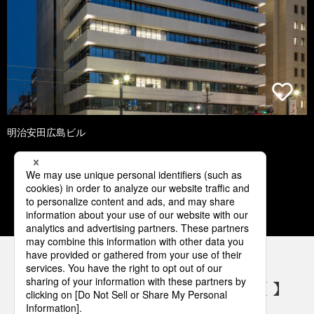
明治安田広島ビル
1
2
3
4
5
パナソニックの電気設備 SNSアカウント