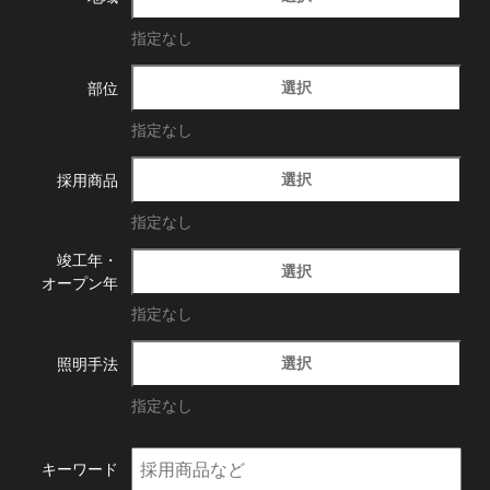
指定なし
選択
部位
指定なし
選択
採用商品
指定なし
竣工年・
選択
オープン年
指定なし
選択
照明手法
指定なし
キーワード